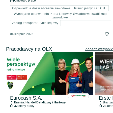
Umowa o pracę
Odpowiednie doświadczenie zawodowe
Prawo jazdy: Kat. C+E
Wymagane uprawnienia: Karta kierowcy, Świadectwo kwalifikacji
zawodowej
Zasięg transportu: Tylko krajowy
04 sierpnia 2026
Pracodawcy na OLX
Zobacz wszystki
Eurocash S.A.
Erste
Branża:
Handel Detaliczny i Hurtowy
Branża
32
oferty pracy
28
ofer