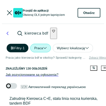
Przejdź do aplikacji
Otwórz
Otwieraj OLX jednym tapnięciem
kierowca bdf
Filtry
·
1
Praca
Wybierz lokalizację
Praca jako kierowca bdf w okolicy? Sprawdź kategorię Praca
Zobacz Więc
ZNALEŹLIŚMY 130 OGŁOSZEŃ
Jak pozycjonowane są ogłoszenia?
🇺🇦 Автоматичний переклад українською
Zatrudnię Kierowca C+E, stała linia nocna kurierska,
tandem BDF