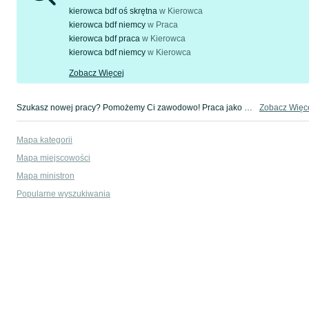
kierowca bdf oś skrętna
w
Kierowca
kierowca bdf niemcy
w
Praca
kierowca bdf praca
w
Kierowca
kierowca bdf niemcy
w
Kierowca
Zobacz Więcej
Szukasz nowej pracy? Pomożemy Ci zawodowo! Praca jako kierowca bdf w Twojej okolicy - tylko w kategorii Praca na OLX!
Zobacz Więc
Mapa kategorii
Mapa miejscowości
Mapa ministron
Popularne wyszukiwania