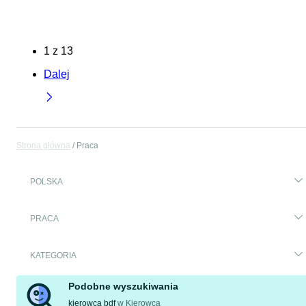
1
z
13
Dalej
Strona główna
Praca
POLSKA
PRACA
KATEGORIA
Podobne wyszukiwania
kierowca bdf
w
Kierowca