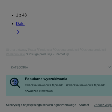
1
z
43
Dalej
Strona główna
Praca
Produkcja
Obsługa produkcji
Obsługa produkcji -
Wielkopolskie
Obsługa produkcji - Szamotuły
KATEGORIA
Popularne wyszukiwania
śwaczka krawcowa tapicerki
szwaczka krawcowa tapicerki
szwaczka krawcowa
Skorzystaj z największego serwisu ogłoszeniowego - Szamotuły i okolice! - kupuj lub sprzedawaj jeszcze wygodniej w kategorii Obsługa produkcji!
Zobacz Więc