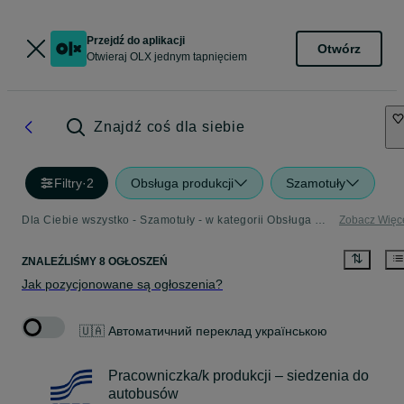
Przejdź do aplikacji
Otwórz
Otwieraj OLX jednym tapnięciem
Znajdź coś dla siebie
Filtry
·
2
Obsługa produkcji
Szamotuły
Dla Ciebie wszystko - Szamotuły - w kategorii Obsługa produkcji
Zobacz Więc
ZNALEŹLIŚMY 8 OGŁOSZEŃ
Jak pozycjonowane są ogłoszenia?
🇺🇦 Автоматичний переклад українською
Pracowniczka/k produkcji – siedzenia do
autobusów