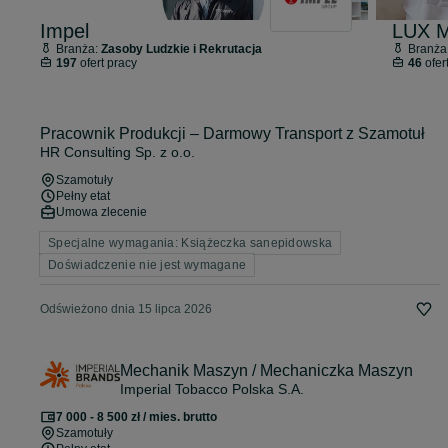
Impel
LUX M
Branża:
Zasoby Ludzkie i Rekrutacja
Branża
197
ofert pracy
46
ofer
Pracownik Produkcji – Darmowy Transport z Szamotuł
HR Consulting Sp. z o.o.
Szamotuły
Pełny etat
Umowa zlecenie
Specjalne wymagania: Książeczka sanepidowska
Doświadczenie nie jest wymagane
Odświeżono dnia 15 lipca 2026
Mechanik Maszyn / Mechaniczka Maszyn
Imperial Tobacco Polska S.A.
7 000 - 8 500 zł / mies. brutto
Szamotuły