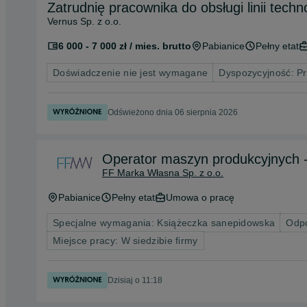
Zatrudnię pracownika do obsługi linii techn
Vernus Sp. z o.o.
6 000 - 7 000 zł / mies. brutto
Pabianice
Pełny etat
Doświadczenie nie jest wymagane
Dyspozycyjność: P
Odświeżono dnia 06 sierpnia 2026
Operator maszyn produkcyjnych 
FF Marka Własna Sp. z o.o.
Pabianice
Pełny etat
Umowa o pracę
Specjalne wymagania: Książeczka sanepidowska
Odpo
Miejsce pracy: W siedzibie firmy
Dzisiaj o 11:18