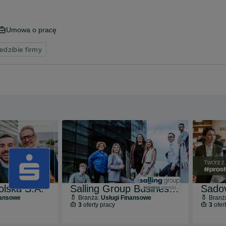
Umowa o pracę
edzibie firmy
olska S.A.
Salling Group Business Services Sp. z o. o.
Sado
nansowe
Branża:
Usługi Finansowe
Branż
3
oferty pracy
3
ofer