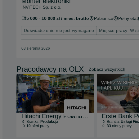
Monter elektroniki
INVITECH Sp. z o.o.
5 000 - 10 000 zł / mies. brutto
Pabianice
Pełny etat
Doświadczenie nie jest wymagane
Miejsce pracy: W si
03 sierpnia 2026
Pracodawcy na OLX
Zobacz wszystkich
Hitachi Energy Poland Sp. z o.o.
Erste Bank P
Branża:
Produkcja
Branża:
Usługi Fi
10
ofert pracy
33
oferty pracy