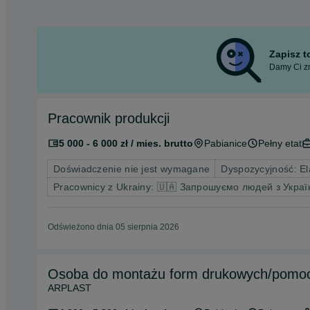
Zapisz 
Damy Ci zn
Pracownik produkcji
5 000 - 6 000 zł / mies. brutto
Pabianice
Pełny etat
Doświadczenie nie jest wymagane
Dyspozycyjność: El
Pracownicy z Ukrainy: 🇺🇦 Запрошуємо людей з Украї
Odświeżono dnia 05 sierpnia 2026
Osoba do montażu form drukowych/pomocni
ARPLAST