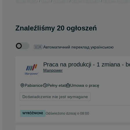
Strona główna
Praca
Produkcja
Obsługa produkcji
Obsługa produkcj
Znaleźliśmy 20 ogłoszeń
🇺🇦 Автоматичний переклад українською
Praca na produkcji - 1 zmiana - b
Manpower
Pabianice
Pełny etat
Umowa o pracę
Doświadczenie nie jest wymagane
Odświeżono dzisiaj o 08:00