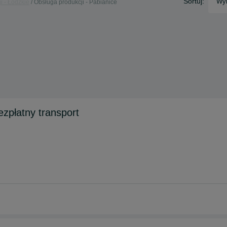
Sortuj:
Wyb
i - Łódzkie
Obsługa produkcji - Pabianice
ezpłatny transport