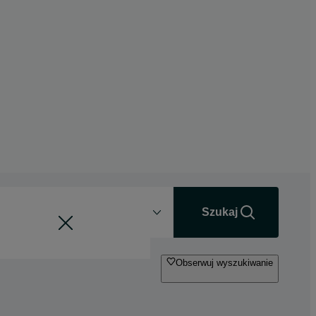
Odległość
+0 km
Szukaj
Obserwuj wyszukiwanie