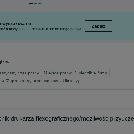
Przejdź do slajdu 1 z 3
Przejdź do slajdu 2 z 3
Przejdź do slajdu 3 z 3
to wyszukiwanie
Zapisz
ać o nowych ogłoszeniach, które do niego pasują.
Inny
astyczny czas pracy
Miejsce pracy: W siedzibie firmy
ни (Zapraszamy pracowników z Ukrainy)
k drukarza flexograficznego/możliwość przyucze