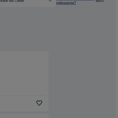
rane dla Ciebie
ogłoszenia?