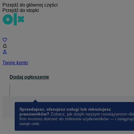
Przejdź do głównej części
Przejdź do stopki
Czat
Twoje konto
Dodaj ogłoszenie
Dla biznesu
opens in a new tab
Sprzedajesz, oferujesz usługi lub rekrutujesz
pracowników?
Zobacz, jak dzięki naszym rozwiązaniom dl
firm możesz dotrzeć do milionów użytkowników — i osiągną
swoje cele.