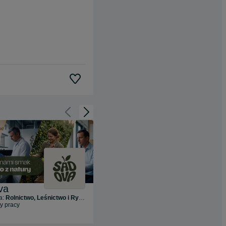
Cofnij do slajdu 1 z 3
Przejdź do slajdu 2 z 3
va
DHL eCommerce (Poland) Sp. z o.o.
a:
Rolnictwo, Leśnictwo i Rybołówstwo
Branża:
Transport i Logistyka
ty pracy
11
ofert pracy