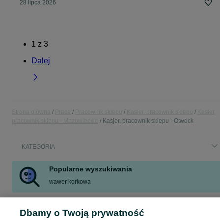
28 lipca 2026
1
z
3
Dalej
Strona główna
Praca
Pracownik sklepu
Kasjer, pracownik sklepu
Kasjer,
pracownik sklepu - Mazowieckie
Kasjer, pracownik sklepu - Otwock
KATEGORIA
Popularne wyszukiwania
wawer korkowa
Skorzystaj z największego serwisu ogłoszeniowego - Otwock i okolice! - kupuj lub sprzedawaj jeszcze wygodniej w kategorii Kasjer, pracownik sklepu!
Zobacz Więc
Dbamy o Twoją prywatność