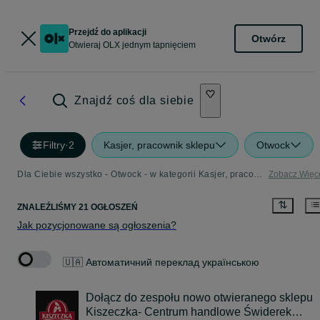
Przejdź do aplikacji
Otwórz
Otwieraj OLX jednym tapnięciem
Znajdź coś dla siebie
Filtry
·
2
Kasjer, pracownik sklepu
Otwock
Dla Ciebie wszystko - Otwock - w kategorii Kasjer, pracownik sklepu
Zobacz Więc
ZNALEŹLIŚMY 21 OGŁOSZEŃ
Jak pozycjonowane są ogłoszenia?
🇺🇦 Автоматичний переклад українською
Dołącz do zespołu nowo otwieranego sklepu
Kiszeczka- Centrum handlowe Świderek