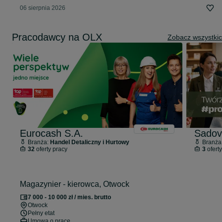
06 sierpnia 2026
Pracodawcy na OLX
Zobacz wszystki
Eurocash S.A.
Sadov
Branża:
Handel Detaliczny i Hurtowy
Branża
32
oferty pracy
3
oferty
Magazynier - kierowca, Otwock
7 000 - 10 000 zł / mies. brutto
Otwock
Pełny etat
Umowa o pracę