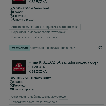
KISZECZKA
OTWOCK
5 000 - 7 500 zł / mies. brutto
Otwock
Pełny etat
Umowa o pracę
Specjalne wymagania: Książeczka sanepidowska
Odpowiednie doświadczenie zawodowe
Dyspozycyjność: Praca zmianowa
Odświeżono dnia 06 sierpnia 2026
Firma KISZECZKA zatrudni sprzedawcę -
OTWOCK
KISZECZKA
5 500 - 7 500 zł / mies. brutto
Otwock
Pełny etat
Umowa o pracę
Odpowiednie doświadczenie zawodowe
Dyspozycyjność: Praca zmianowa