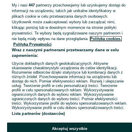
My i nasi
447
partnerzy przechowujemy lub uzyskujemy dostęp do
Mapa kategorii
informacji na urządzeniu, takich jak unikalne identyfikatory w
Mapa miejscowości
plikach cookie w celu przetwarzania danych osobowych.
Użytkownik może zaakceptować wybory lub zarządzać nimi,
Mapa ministron
klikając poniżej lub w dowolnym momencie na stronie polityki
Popularne wyszukiwania
prywatności. Te wybory będą sygnalizowane naszym partnerom i
nie będą miały wpływu na dane przeglądania.
Polityka cookies,
Polityka Prywatności
Wraz z naszymi partnerami przetwarzamy dane w celu
zapewnienia:
Użycie dokładnych danych geolokalizacyjnych. Aktywne
skanowanie charakterystyki urządzenia do celów identyfikacji.
Rozumienie odbiorców dzięki statystyce lub kombinacji danych z
różnych źródeł. Przechowywanie informacji na urządzeniu lub
dostęp do nich. Pomiar efektywności reklam. Rozwój i ulepszanie
usług. Tworzenie profili w celu personalizacji treści. Tworzenie
profili w celu spersonalizowanych reklam. Wykorzystywanie
ograniczonych danych do wyboru reklam. Wykorzystywanie
ograniczonych danych do wyboru treści. Pomiar efektywności
treści. Wykorzystanie profili do wyboru spersonalizowanych reklam.
Wykorzystywanie profili w celu doboru spersonalizowanych treści.
Lista partnerów (dostawców)
Akceptuj wszystkie