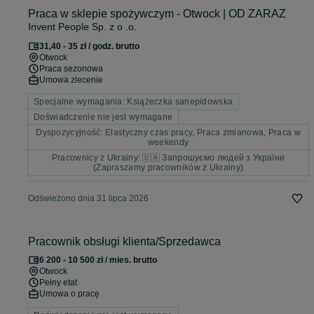
Praca w sklepie spożywczym - Otwock | OD ZARAZ
Invent People Sp. z o .o.
31,40 - 35 zł / godz. brutto
Otwock
Praca sezonowa
Umowa zlecenie
Specjalne wymagania: Książeczka sanepidowska
Doświadczenie nie jest wymagane
Dyspozycyjność: Elastyczny czas pracy, Praca zmianowa, Praca w
weekendy
Pracownicy z Ukrainy: 🇺🇦 Запрошуємо людей з України
(Zapraszamy pracowników z Ukrainy)
Odświeżono dnia 31 lipca 2026
Pracownik obsługi klienta/Sprzedawca
6 200 - 10 500 zł / mies. brutto
Otwock
Pełny etat
Umowa o pracę