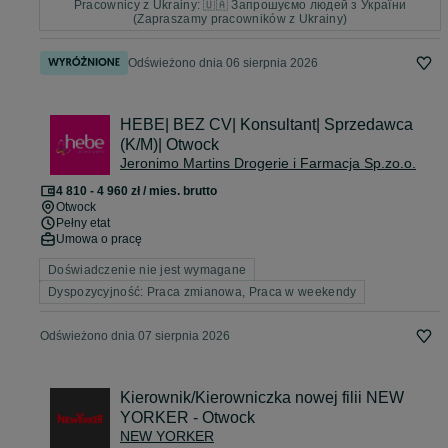
Pracownicy z Ukrainy: 🇺🇦 Запрошуємо людей з України
(Zapraszamy pracowników z Ukrainy)
Odświeżono dnia 06 sierpnia 2026
HEBE| BEZ CV| Konsultant| Sprzedawca
(K/M)| Otwock
Jeronimo Martins Drogerie i Farmacja Sp.zo.o.
4 810 - 4 960 zł / mies. brutto
Otwock
Pełny etat
Umowa o pracę
Doświadczenie nie jest wymagane
Dyspozycyjność: Praca zmianowa, Praca w weekendy
Odświeżono dnia 07 sierpnia 2026
Kierownik/Kierowniczka nowej filii NEW
YORKER - Otwock
NEW YORKER