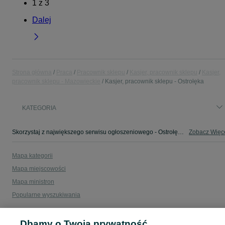
1
z
3
Dalej
Strona główna
Praca
Pracownik sklepu
Kasjer, pracownik sklepu
Kasjer,
pracownik sklepu - Mazowieckie
Kasjer, pracownik sklepu - Ostrołęka
KATEGORIA
Skorzystaj z największego serwisu ogłoszeniowego - Ostrołęka i okolice! - kupuj lub sprzedawaj jeszcze wygodniej w kategorii Kasjer, pracownik sklepu!
Zobacz Więc
Mapa kategorii
Mapa miejscowości
Mapa ministron
Popularne wyszukiwania
Dbamy o Twoją prywatność