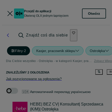
Przejdź do aplikacji
Otwórz
Otwieraj OLX jednym tapnięciem
Znajdź coś dla siebie
Filtry
·
2
Kasjer, pracownik sklepu
Ostrołęka
Dla Ciebie wszystko - Ostrołęka - w kategorii Kasjer, pracownik sklepu
Zobacz Więc
ZNALEŹLIŚMY 2 OGŁOSZENIA
Jak pozycjonowane są ogłoszenia?
🇺🇦 Автоматичний переклад українською
HEBE| BEZ CV| Konsultant| Sprzedawca
(K/M)| Ostrołęka