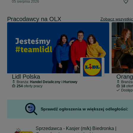
05 sierpnia 2026
Pracodawcy na OLX
Zobacz wszystki
Lidl Polska
Orang
Branża:
Handel Detaliczny i Hurtowy
Branża
254
oferty pracy
18
ofer
Dostę
Sprawdź ogłoszenia w większej odległości:
Sprzedawca - Kasjer (m/k) Biedronka |