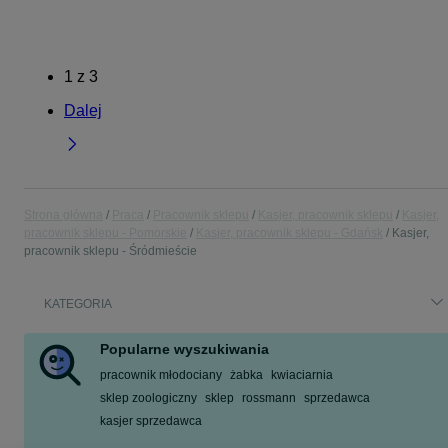
1
z
3
Dalej
Strona główna
Praca
Pracownik sklepu
Kasjer, pracownik sklepu
Kasjer,
pracownik sklepu - Pomorskie
Kasjer, pracownik sklepu - Gdańsk
Kasjer,
pracownik sklepu - Śródmieście
KATEGORIA
Popularne wyszukiwania
pracownik młodociany
żabka
kwiaciarnia
sklep zoologiczny
sklep
rossmann
sprzedawca
kasjer sprzedawca