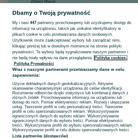
Zobacz Więcej
Dbamy o Twoją prywatność
Skorzystaj z największego serwisu ogłoszeniowego - Gdańsk i okolice! - kupuj lub sprzedawaj jeszcze wygodniej w kategorii Kasjer, pracownik sklepu!
Zobacz Więc
My i nasi
447
partnerzy przechowujemy lub uzyskujemy dostęp do
informacji na urządzeniu, takich jak unikalne identyfikatory w
Mapa kategorii
plikach cookie w celu przetwarzania danych osobowych.
Mapa miejscowości
Użytkownik może zaakceptować wybory lub zarządzać nimi,
klikając poniżej lub w dowolnym momencie na stronie polityki
Mapa ministron
prywatności. Te wybory będą sygnalizowane naszym partnerom i
Popularne wyszukiwania
nie będą miały wpływu na dane przeglądania.
Polityka cookies,
Polityka Prywatności
Wraz z naszymi partnerami przetwarzamy dane w celu
zapewnienia:
Użycie dokładnych danych geolokalizacyjnych. Aktywne
skanowanie charakterystyki urządzenia do celów identyfikacji.
Rozumienie odbiorców dzięki statystyce lub kombinacji danych z
różnych źródeł. Przechowywanie informacji na urządzeniu lub
dostęp do nich. Pomiar efektywności reklam. Rozwój i ulepszanie
usług. Tworzenie profili w celu personalizacji treści. Tworzenie
profili w celu spersonalizowanych reklam. Wykorzystywanie
ograniczonych danych do wyboru reklam. Wykorzystywanie
ograniczonych danych do wyboru treści. Pomiar efektywności
treści. Wykorzystanie profili do wyboru spersonalizowanych reklam.
Wykorzystywanie profili w celu doboru spersonalizowanych treści.
Lista partnerów (dostawców)