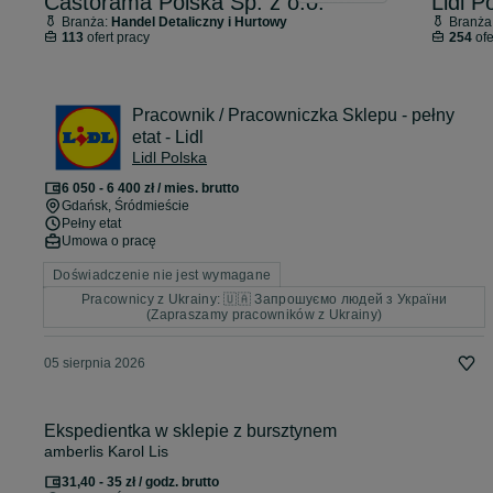
Castorama Polska Sp. z o.o.
Lidl P
Branża:
Handel Detaliczny i Hurtowy
Branża
113
ofert pracy
254
ofe
Pracownik / Pracowniczka Sklepu - pełny
etat - Lidl
Lidl Polska
6 050 - 6 400 zł / mies. brutto
Gdańsk
, Śródmieście
Pełny etat
Umowa o pracę
Doświadczenie nie jest wymagane
Pracownicy z Ukrainy: 🇺🇦 Запрошуємо людей з України
(Zapraszamy pracowników z Ukrainy)
05 sierpnia 2026
Ekspedientka w sklepie z bursztynem
amberlis Karol Lis
31,40 - 35 zł / godz. brutto