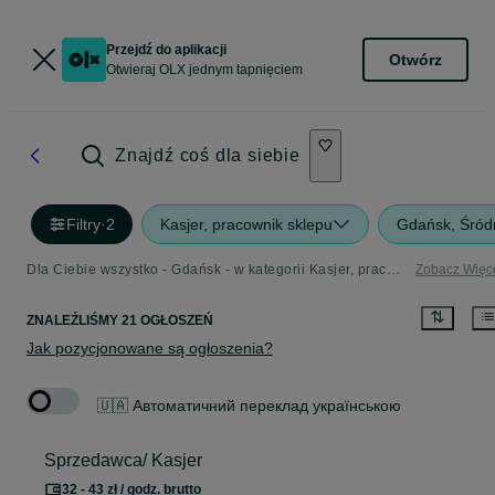
Przejdź do aplikacji
Otwórz
Otwieraj OLX jednym tapnięciem
Znajdź coś dla siebie
Filtry
·
2
Kasjer, pracownik sklepu
Gdańsk, Śród
Dla Ciebie wszystko - Gdańsk - w kategorii Kasjer, pracownik sklepu
Zobacz Więc
ZNALEŹLIŚMY 21 OGŁOSZEŃ
Jak pozycjonowane są ogłoszenia?
🇺🇦 Автоматичний переклад українською
Sprzedawca/ Kasjer
32 - 43 zł / godz. brutto