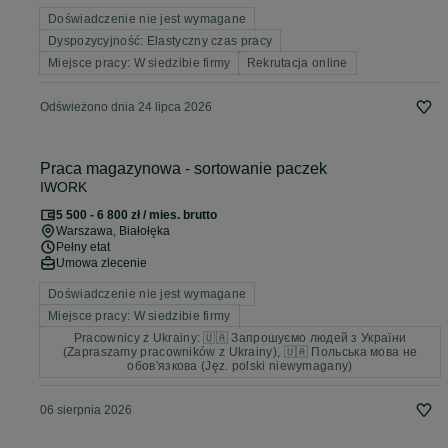
Doświadczenie nie jest wymagane
Dyspozycyjność: Elastyczny czas pracy
Miejsce pracy: W siedzibie firmy
Rekrutacja online
Odświeżono dnia 24 lipca 2026
Praca magazynowa - sortowanie paczek
IWORK
5 500 - 6 800 zł / mies. brutto
Warszawa
, Białołęka
Pełny etat
Umowa zlecenie
Doświadczenie nie jest wymagane
Miejsce pracy: W siedzibie firmy
Pracownicy z Ukrainy: 🇺🇦 Запрошуємо людей з України
(Zapraszamy pracowników z Ukrainy), 🇺🇦 Польська мова не
обов'язкова (Jęz. polski niewymagany)
06 sierpnia 2026