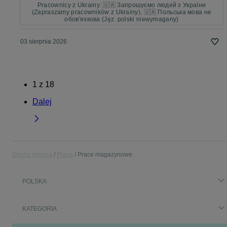
Pracownicy z Ukrainy: 🇺🇦 Запрошуємо людей з України
(Zapraszamy pracowników z Ukrainy), 🇺🇦 Польська мова не
обов'язкова (Jęz. polski niewymagany)
03 sierpnia 2026
1
z
18
Dalej
Strona główna
Praca
Prace magazynowe
POLSKA
KATEGORIA