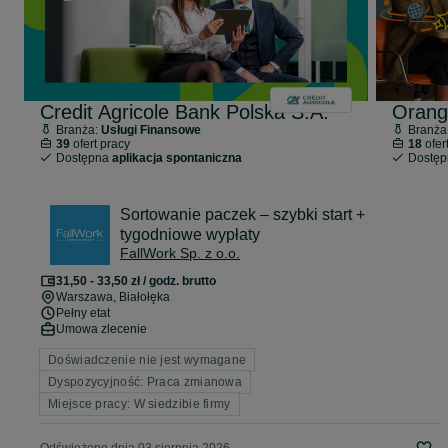
Credit Agricole Bank Polska S.A.
Orang
Branża:
Usługi Finansowe
Branża
39
ofert pracy
18
ofer
Dostępna
aplikacja spontaniczna
Dostę
Sortowanie paczek – szybki start +
tygodniowe wypłaty
FallWork Sp. z o.o.
31,50 - 33,50 zł / godz. brutto
Warszawa
, Białołęka
Pełny etat
Umowa zlecenie
Doświadczenie nie jest wymagane
Dyspozycyjność: Praca zmianowa
Miejsce pracy: W siedzibie firmy