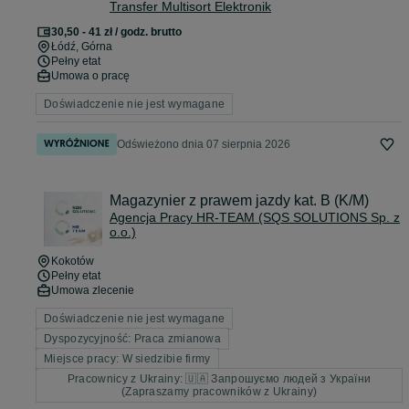
Transfer Multisort Elektronik
30,50 - 41 zł / godz. brutto
Łódź
, Górna
Pełny etat
Umowa o pracę
Doświadczenie nie jest wymagane
Odświeżono dnia 07 sierpnia 2026
Magazynier z prawem jazdy kat. B (K/M)
Agencja Pracy HR-TEAM (SQS SOLUTIONS Sp. z
o.o.)
Kokotów
Pełny etat
Umowa zlecenie
Doświadczenie nie jest wymagane
Dyspozycyjność: Praca zmianowa
Miejsce pracy: W siedzibie firmy
Pracownicy z Ukrainy: 🇺🇦 Запрошуємо людей з України
(Zapraszamy pracowników z Ukrainy)