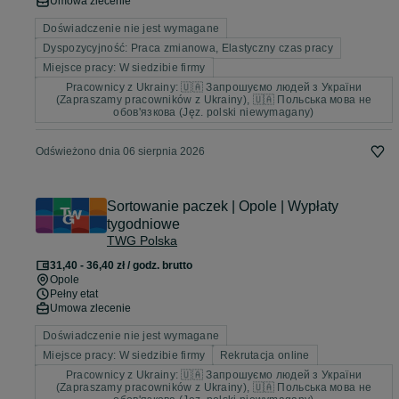
Umowa zlecenie
Doświadczenie nie jest wymagane
Dyspozycyjność: Praca zmianowa, Elastyczny czas pracy
Miejsce pracy: W siedzibie firmy
Pracownicy z Ukrainy: 🇺🇦 Запрошуємо людей з України
(Zapraszamy pracowników z Ukrainy), 🇺🇦 Польська мова не
обов'язкова (Jęz. polski niewymagany)
Odświeżono dnia 06 sierpnia 2026
Sortowanie paczek | Opole | Wypłaty
tygodniowe
TWG Polska
31,40 - 36,40 zł / godz. brutto
Opole
Pełny etat
Umowa zlecenie
Doświadczenie nie jest wymagane
Miejsce pracy: W siedzibie firmy
Rekrutacja online
Pracownicy z Ukrainy: 🇺🇦 Запрошуємо людей з України
(Zapraszamy pracowników z Ukrainy), 🇺🇦 Польська мова не