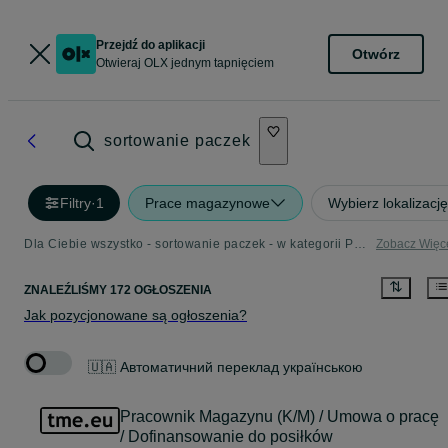
Przejdź do aplikacji
Otwórz
Otwieraj OLX jednym tapnięciem
sortowanie paczek
Filtry
·
1
Prace magazynowe
Wybierz lokalizację
Dla Ciebie wszystko - sortowanie paczek - w kategorii Prace magazynowe
Zobacz Więc
ZNALEŹLIŚMY 172 OGŁOSZENIA
Jak pozycjonowane są ogłoszenia?
🇺🇦 Автоматичний переклад українською
Pracownik Magazynu (K/M) / Umowa o pracę
/ Dofinansowanie do posiłków