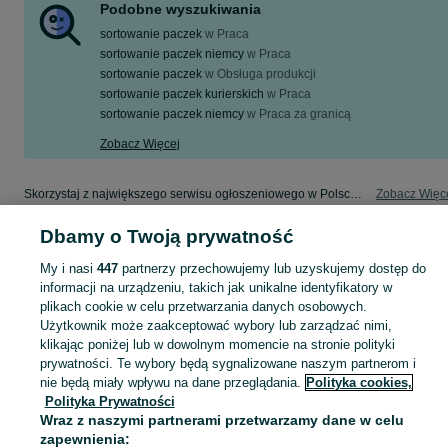
Podobne wyszukiwania
sortowanie paczek
w
Praca
sortowanie paczek niemcy
w
Praca
sortowanie paczek
w
Obsługa produkcji
sortowanie paczek kurierskich
w
Praca
sortowanie paczek niemcy
w
Praca za granicą
Zobacz Więcej
Skorzystaj z największego serwisu ogłoszeniowego w Polsce! sortowanie paczek - kupuj lub sprzedawaj jeszcze wygodniej w kategorii Prace magazynowe!
Zobacz Więc
Dbamy o Twoją prywatność
Mapa kategorii
Mapa miejscowości
My i nasi
447
partnerzy przechowujemy lub uzyskujemy dostęp do
informacji na urządzeniu, takich jak unikalne identyfikatory w
Mapa ministron
plikach cookie w celu przetwarzania danych osobowych.
Popularne wyszukiwania
Użytkownik może zaakceptować wybory lub zarządzać nimi,
klikając poniżej lub w dowolnym momencie na stronie polityki
prywatności. Te wybory będą sygnalizowane naszym partnerom i
nie będą miały wpływu na dane przeglądania.
Polityka cookies,
Polityka Prywatności
Wraz z naszymi partnerami przetwarzamy dane w celu
zapewnienia: