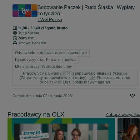
Sortowanie Paczek | Ruda Śląska | Wypłaty
co tydzień !
TWG Polska
31,90 - 33,40 zł / godz. brutto
Ruda Śląska
Pełny etat
Umowa zlecenie
Odpowiednie doświadczenie zawodowe
Dyspozycyjność: Praca zmianowa
Miejsce pracy: W siedzibie firmy
Pracownicy z Ukrainy: 🇺🇦 Запрошуємо людей з України
(Zapraszamy pracowników z Ukrainy), 🇺🇦 Польська мова не
обов'язкова (Jęz. polski niewymagany)
Odświeżono dnia 02 sierpnia 2026
Pracodawcy na OLX
Zobacz wszystki