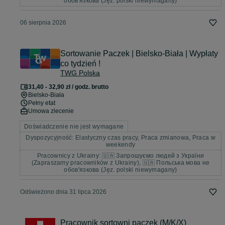
обов'язкова (Jęz. polski niewymagany)
06 sierpnia 2026
Sortowanie Paczek | Bielsko-Biała | Wypłaty
co tydzień !
TWG Polska
31,40 - 32,90 zł / godz. brutto
Bielsko-Biała
Pełny etat
Umowa zlecenie
Doświadczenie nie jest wymagane
Dyspozycyjność: Elastyczny czas pracy, Praca zmianowa, Praca w
weekendy
Pracownicy z Ukrainy: 🇺🇦 Запрошуємо людей з України
(Zapraszamy pracowników z Ukrainy), 🇺🇦 Польська мова не
обов'язкова (Jęz. polski niewymagany)
Odświeżono dnia 31 lipca 2026
Pracownik sortowni paczek (M/K/X)