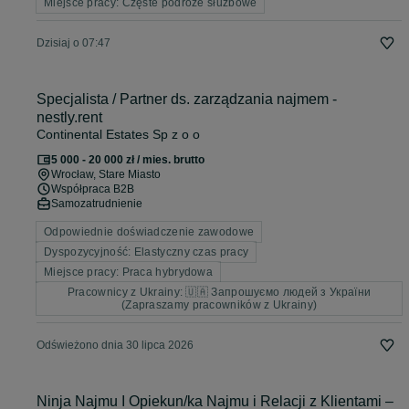
Miejsce pracy: Częste podróże służbowe
Dzisiaj o 07:47
Specjalista / Partner ds. zarządzania najmem -
nestly.rent
Continental Estates Sp z o o
5 000 - 20 000 zł / mies. brutto
Wrocław
, Stare Miasto
Współpraca B2B
Samozatrudnienie
Odpowiednie doświadczenie zawodowe
Dyspozycyjność: Elastyczny czas pracy
Miejsce pracy: Praca hybrydowa
Pracownicy z Ukrainy: 🇺🇦 Запрошуємо людей з України
(Zapraszamy pracowników z Ukrainy)
Odświeżono dnia 30 lipca 2026
Ninja Najmu I Opiekun/ka Najmu i Relacji z Klientami –