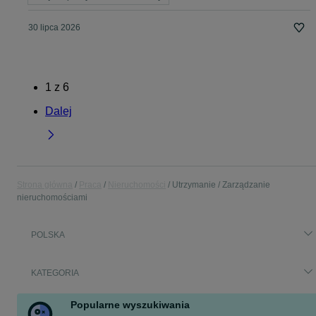
30 lipca 2026
1
z
6
Dalej
Strona główna
Praca
Nieruchomości
Utrzymanie / Zarządzanie
nieruchomościami
POLSKA
KATEGORIA
Popularne wyszukiwania