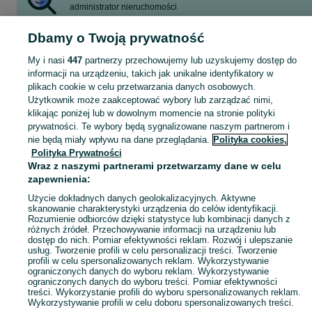
administrator nieruchomości
Dbamy o Twoją prywatność
Skorzystaj z największego serwisu ogłoszeniowego w Polsce. Kupuj to, czego pragniesz i sprzedawaj to, czego już nie potrzebujesz w kategorii Utrzymanie / Zarządzanie nieruchomościami!
Zobacz Więc
My i nasi
447
partnerzy przechowujemy lub uzyskujemy dostęp do
informacji na urządzeniu, takich jak unikalne identyfikatory w
Mapa kategorii
plikach cookie w celu przetwarzania danych osobowych.
Mapa miejscowości
Użytkownik może zaakceptować wybory lub zarządzać nimi,
klikając poniżej lub w dowolnym momencie na stronie polityki
Mapa ministron
prywatności. Te wybory będą sygnalizowane naszym partnerom i
Popularne wyszukiwania
nie będą miały wpływu na dane przeglądania.
Polityka cookies,
Polityka Prywatności
Wraz z naszymi partnerami przetwarzamy dane w celu
zapewnienia:
Użycie dokładnych danych geolokalizacyjnych. Aktywne
skanowanie charakterystyki urządzenia do celów identyfikacji.
Rozumienie odbiorców dzięki statystyce lub kombinacji danych z
różnych źródeł. Przechowywanie informacji na urządzeniu lub
dostęp do nich. Pomiar efektywności reklam. Rozwój i ulepszanie
usług. Tworzenie profili w celu personalizacji treści. Tworzenie
profili w celu spersonalizowanych reklam. Wykorzystywanie
ograniczonych danych do wyboru reklam. Wykorzystywanie
ograniczonych danych do wyboru treści. Pomiar efektywności
treści. Wykorzystanie profili do wyboru spersonalizowanych reklam.
Wykorzystywanie profili w celu doboru spersonalizowanych treści.