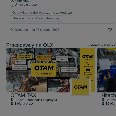
Pełny etat
Umowa o pracę
Odpowiednie doświadczenie zawodowe
Miejsce pracy: W siedzibie firmy
Odświeżono dnia 03 sierpnia 2026
Pracodawcy na OLX
Zobacz wszystki
OTAM TAXI
Hitach
Branża:
Transport i Logistyka
Branża
1
oferta pracy
10
ofer