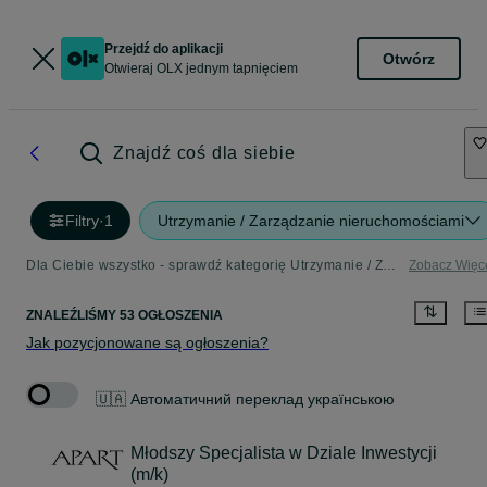
Przejdź do aplikacji
Otwórz
Otwieraj OLX jednym tapnięciem
Znajdź coś dla siebie
Filtry
·
1
Utrzymanie / Zarządzanie nieruchomościami
Dla Ciebie wszystko - sprawdź kategorię Utrzymanie / Zarządzanie nieruchomościami
Zobacz Więc
ZNALEŹLIŚMY 53 OGŁOSZENIA
Jak pozycjonowane są ogłoszenia?
🇺🇦 Автоматичний переклад українською
Młodszy Specjalista w Dziale Inwestycji
(m/k)