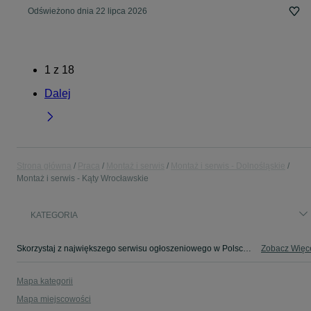
Odświeżono dnia 22 lipca 2026
1
z
18
Dalej
Strona główna
Praca
Montaż i serwis
Montaż i serwis - Dolnośląskie
Montaż i serwis - Kąty Wrocławskie
KATEGORIA
Skorzystaj z największego serwisu ogłoszeniowego w Polsce! Kąty Wrocławskie kupuj lub sprzedawaj jeszcze wygodniej w kategorii Montaż i serwis!
Zobacz Więc
Mapa kategorii
Mapa miejscowości