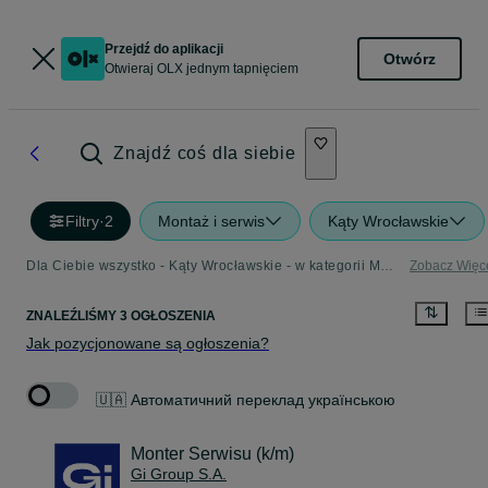
Przejdź do aplikacji
Otwórz
Otwieraj OLX jednym tapnięciem
Znajdź coś dla siebie
Filtry
·
2
Montaż i serwis
Kąty Wrocławskie
Dla Ciebie wszystko - Kąty Wrocławskie - w kategorii Montaż i serwis
Zobacz Więc
ZNALEŹLIŚMY 3 OGŁOSZENIA
Jak pozycjonowane są ogłoszenia?
🇺🇦 Автоматичний переклад українською
Monter Serwisu (k/m)
Gi Group S.A.