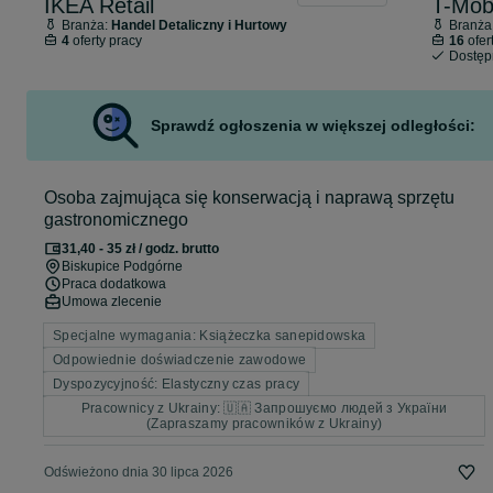
IKEA Retail
T-Mob
Branża:
Handel Detaliczny i Hurtowy
Branża
4
oferty pracy
16
ofer
Dostę
Sprawdź ogłoszenia w większej odległości:
Osoba zajmująca się konserwacją i naprawą sprzętu
gastronomicznego
31,40 - 35 zł / godz. brutto
Biskupice Podgórne
Praca dodatkowa
Umowa zlecenie
Specjalne wymagania: Książeczka sanepidowska
Odpowiednie doświadczenie zawodowe
Dyspozycyjność: Elastyczny czas pracy
Pracownicy z Ukrainy: 🇺🇦 Запрошуємо людей з України
(Zapraszamy pracowników z Ukrainy)
Odświeżono dnia 30 lipca 2026