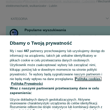
wulkanizator
Mechanik, elektromechanik, wulkanizator - Lubelskie
Mechanik
elektromechanik, wulkanizator - Lublin
KATEGORIA
Popularne wyszukiwania
mechanik samochodowy praca
mechanik samochodowy
Dbamy o Twoją prywatność
Skorzystaj z największego serwisu ogłoszeniowego - Lublin i okolice! - kupuj lub sprzedawaj jeszcze wygodniej w kategorii Mechanik, elektromechanik, wulkanizator!
Zobacz Więc
My i nasi
447
partnerzy przechowujemy lub uzyskujemy dostęp do
informacji na urządzeniu, takich jak unikalne identyfikatory w
plikach cookie w celu przetwarzania danych osobowych.
Mapa kategorii
Użytkownik może zaakceptować wybory lub zarządzać nimi,
Mapa miejscowości
klikając poniżej lub w dowolnym momencie na stronie polityki
prywatności. Te wybory będą sygnalizowane naszym partnerom i
Mapa ministron
nie będą miały wpływu na dane przeglądania.
Polityka cookies,
Popularne wyszukiwania
Polityka Prywatności
Wraz z naszymi partnerami przetwarzamy dane w celu
zapewnienia:
Użycie dokładnych danych geolokalizacyjnych. Aktywne
skanowanie charakterystyki urządzenia do celów identyfikacji.
Rozumienie odbiorców dzięki statystyce lub kombinacji danych z