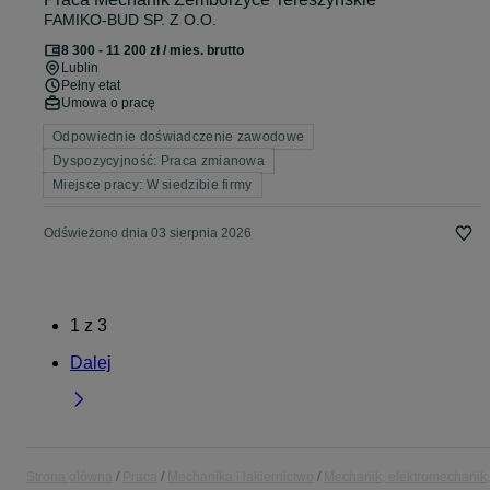
FAMIKO-BUD SP. Z O.O.
8 300 - 11 200 zł / mies. brutto
Lublin
Pełny etat
Umowa o pracę
Odpowiednie doświadczenie zawodowe
Dyspozycyjność: Praca zmianowa
Miejsce pracy: W siedzibie firmy
Odświeżono dnia 03 sierpnia 2026
1
z
3
Dalej
Strona główna
Praca
Mechanika i lakiernictwo
Mechanik, elektromechanik,