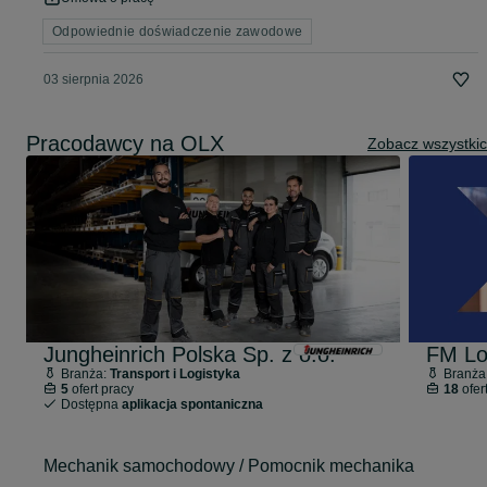
Odpowiednie doświadczenie zawodowe
03 sierpnia 2026
Pracodawcy na OLX
Zobacz wszystki
Jungheinrich Polska Sp. z o.o.
FM Log
Branża:
Transport i Logistyka
Branża
5
ofert pracy
18
ofer
Dostępna
aplikacja spontaniczna
Mechanik samochodowy / Pomocnik mechanika