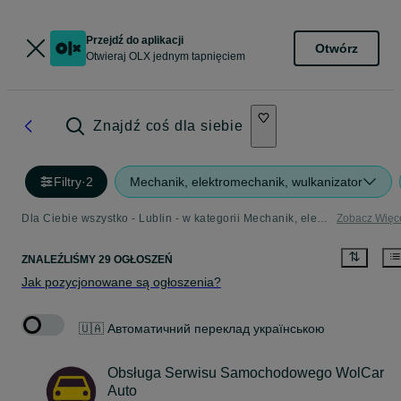
Przejdź do aplikacji
Otwórz
Otwieraj OLX jednym tapnięciem
Znajdź coś dla siebie
Filtry
·
2
Mechanik, elektromechanik, wulkanizator
Dla Ciebie wszystko - Lublin - w kategorii Mechanik, elektromechanik, wulkanizator
Zobacz Więc
ZNALEŹLIŚMY 29 OGŁOSZEŃ
Jak pozycjonowane są ogłoszenia?
🇺🇦 Автоматичний переклад українською
Obsługa Serwisu Samochodowego WolCar
Auto