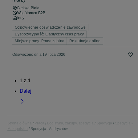
Bielsko-Biała
Współpraca B2B
Inny
Odpowiednie doświadczenie zawodowe
Dyspozycyjność: Elastyczny czas pracy
Miejsce pracy: Praca zdalna
Rekrutacja online
Odświeżono dnia 19 lipca 2026
1
z
4
Dalej
Strona główna
Praca
Logistyka, zakupy, spedycja
Spedycja
Spedycja -
Małopolskie
Spedycja - Andrychów