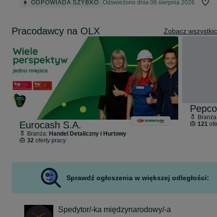
ODPOWIADA SZYBKO
Odświeżono dnia 06 sierpnia 2026
Pracodawcy na OLX
Zobacz wszystki
Pepco
Branża
Eurocash S.A.
121
ofe
Branża:
Handel Detaliczny i Hurtowy
32
oferty pracy
Sprawdź ogłoszenia w większej odległości:
Spedytor/-ka międzynarodowy/-a