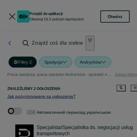
Przejdź do aplikacji
Otwórz
Otwieraj OLX jednym tapnięciem
Znajdź coś dla siebie
Filtry
·
2
Spedycja
Andrychów
Praca spedycja, praca spedytor Andrychów - sprawdź najnowsze oferty pracy
Zobacz Więc
ZNALEŹLIŚMY 2 OGŁOSZENIA
Jak pozycjonowane są ogłoszenia?
🇺🇦 Автоматичний переклад українською
Specjalista/Specjalistka ds. negocjacji usług
transportowych