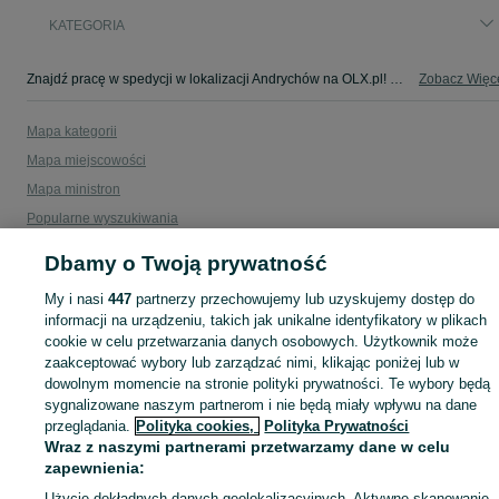
KATEGORIA
Znajdź pracę w spedycji w lokalizacji Andrychów na OLX.pl! Oferty dla spedytorów i specjalistów ds. logistyki czekają na Ciebie. Rozwijaj karierę już dziś!
Zobacz Więc
Mapa kategorii
Mapa miejscowości
Mapa ministron
Popularne wyszukiwania
Dbamy o Twoją prywatność
My i nasi
447
partnerzy przechowujemy lub uzyskujemy dostęp do
informacji na urządzeniu, takich jak unikalne identyfikatory w plikach
cookie w celu przetwarzania danych osobowych. Użytkownik może
zaakceptować wybory lub zarządzać nimi, klikając poniżej lub w
dowolnym momencie na stronie polityki prywatności. Te wybory będą
sygnalizowane naszym partnerom i nie będą miały wpływu na dane
przeglądania.
Polityka cookies,
Polityka Prywatności
Wraz z naszymi partnerami przetwarzamy dane w celu
zapewnienia:
Użycie dokładnych danych geolokalizacyjnych. Aktywne skanowanie