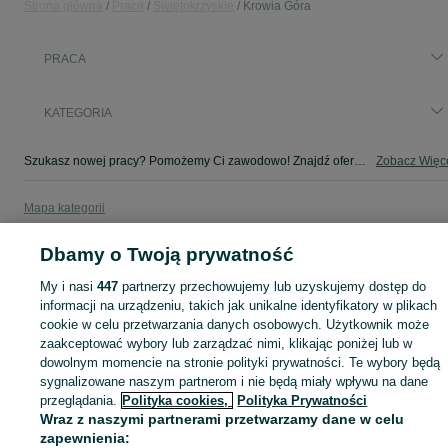
Strona główna
Praca
Świętokrzyskie
Krowia Góra
PRACA
KATEGORIA
Szukasz nowej pracy? Pomożemy Ci zawodowo! Znajdź ofertę dla siebie w kategorii Praca na OLX - Krowia Góra i okolice!
Zobacz Więc
Mapa kategorii
Mapa miejscowości
Dbamy o Twoją prywatność
Mapa ministron
Popularne wyszukiwania
My i nasi
447
partnerzy przechowujemy lub uzyskujemy dostęp do
informacji na urządzeniu, takich jak unikalne identyfikatory w plikach
cookie w celu przetwarzania danych osobowych. Użytkownik może
zaakceptować wybory lub zarządzać nimi, klikając poniżej lub w
dowolnym momencie na stronie polityki prywatności. Te wybory będą
sygnalizowane naszym partnerom i nie będą miały wpływu na dane
przeglądania.
Polityka cookies,
Polityka Prywatności
Wraz z naszymi partnerami przetwarzamy dane w celu
zapewnienia: