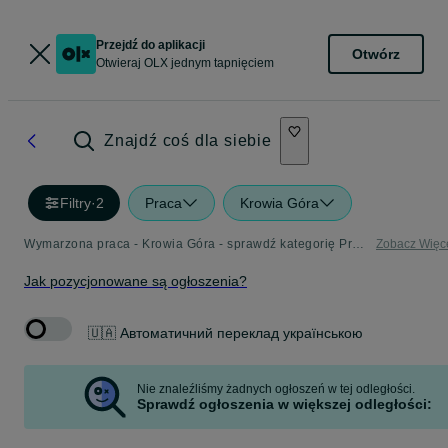
Przejdź do aplikacji
Otwórz
Otwieraj OLX jednym tapnięciem
Znajdź coś dla siebie
Filtry
·
2
Praca
Krowia Góra
Wymarzona praca - Krowia Góra - sprawdź kategorię Praca
Zobacz Więc
Jak pozycjonowane są ogłoszenia?
🇺🇦 Автоматичний переклад українською
Nie znaleźliśmy żadnych ogłoszeń w tej odległości.
Sprawdź ogłoszenia w większej odległości: