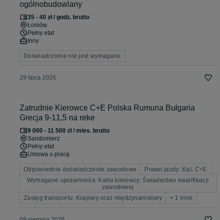
ogólnobudowlany
35 - 40 zł / godz. brutto
Łoniów
Pełny etat
Inny
Doświadczenie nie jest wymagane
29 lipca 2026
Zatrudnie Kierowce C+E Polska Rumuna Bułgaria
Grecja 9-11,5 na reke
9 000 - 11 500 zł / mies. brutto
Sandomierz
Pełny etat
Umowa o pracę
Odpowiednie doświadczenie zawodowe
Prawo jazdy: Kat. C+E
Wymagane uprawnienia: Karta kierowcy, Świadectwo kwalifikacji
zawodowej
Zasięg transportu: Krajowy oraz międzynarodowy
+ 1 inne
09 sierpnia 2026