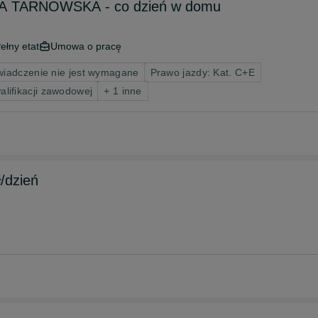
N / DĄBROWA TARNOWSKA - co dzień w domu
ełny etat
Umowa o pracę
iadczenie nie jest wymagane
Prawo jazdy: Kat. C+E
lifikacji zawodowej
+ 1 inne
/dzień