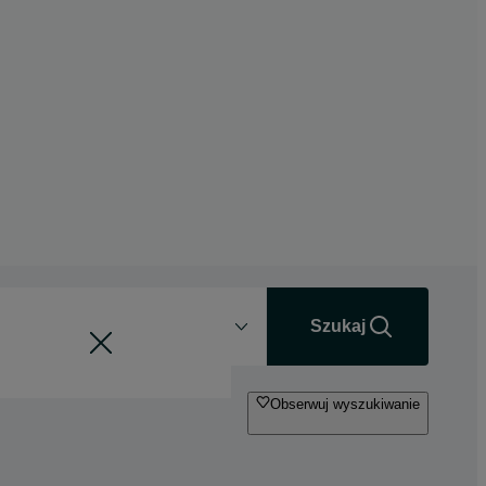
Odległość
+0 km
Szukaj
Obserwuj wyszukiwanie