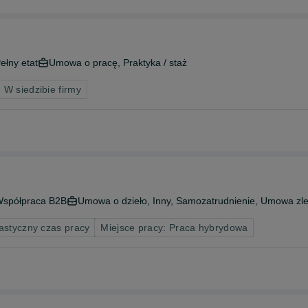
ełny etat
Umowa o pracę, Praktyka / staż
 W siedzibie firmy
spółpraca B2B
Umowa o dzieło, Inny, Samozatrudnienie, Umowa zl
astyczny czas pracy
Miejsce pracy: Praca hybrydowa