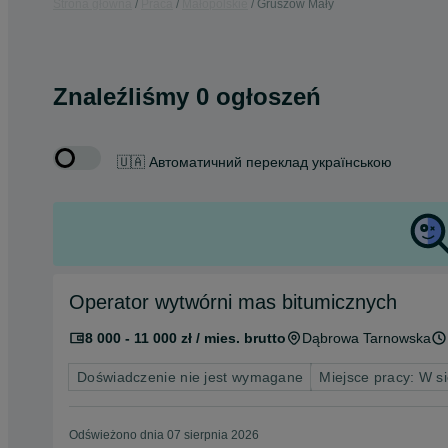
Strona główna
Praca
Małopolskie
Gruszów Mały
Znaleźliśmy 0 ogłoszeń
🇺🇦 Автоматичний переклад українською
Operator wytwórni mas bitumicznych
8 000 - 11 000 zł / mies. brutto
Dąbrowa Tarnowska
Doświadczenie nie jest wymagane
Miejsce pracy: W si
Odświeżono dnia 07 sierpnia 2026