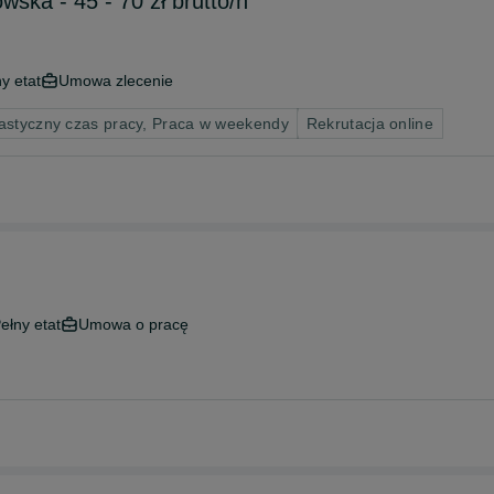
ska - 45 - 70 zł brutto/h
y etat
Umowa zlecenie
astyczny czas pracy, Praca w weekendy
Rekrutacja online
ełny etat
Umowa o pracę