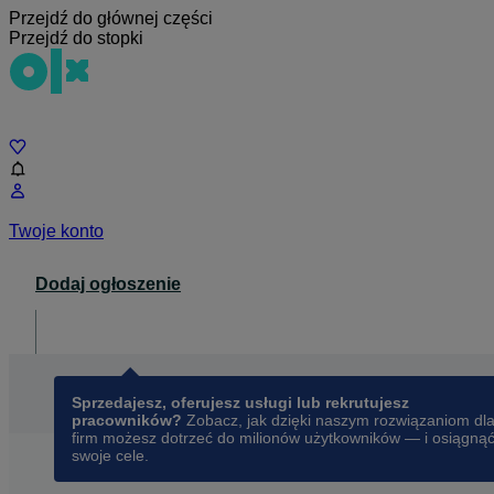
Przejdź do głównej części
Przejdź do stopki
Czat
Twoje konto
Dodaj ogłoszenie
Dla biznesu
opens in a new tab
Sprzedajesz, oferujesz usługi lub rekrutujesz
pracowników?
Zobacz, jak dzięki naszym rozwiązaniom dl
firm możesz dotrzeć do milionów użytkowników — i osiągną
swoje cele.