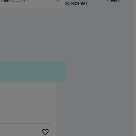
rane dla Ciebie
ogłoszenia?