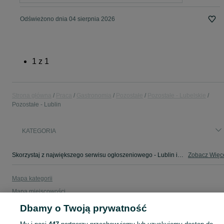
Odświeżono dnia 04 sierpnia 2026
1
z
1
Strona główna
Praca
Gastronomia
Pozostałe
Pozostałe - Lubelskie
Pozostałe - Lublin
KATEGORIA
Skorzystaj z największego serwisu ogłoszeniowego - Lublin i okolice! - kupuj lub sprzedawaj jeszcze wygodniej w kategorii Pozostałe!
Zobacz Więc
Mapa kategorii
Mapa miejscowości
Mapa ministron
Dbamy o Twoją prywatność
Popularne wyszukiwania