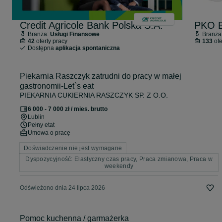
Credit Agricole Bank Polska S.A.
PKO B
Branża:
Usługi Finansowe
Branża
42
oferty pracy
133
ofe
Dostępna
aplikacja spontaniczna
Piekarnia Raszczyk zatrudni do pracy w małej
gastronomii-Let`s eat
PIEKARNIA CUKIERNIA RASZCZYK SP. Z O.O.
6 000 - 7 000 zł / mies. brutto
Lublin
Pełny etat
Umowa o pracę
Doświadczenie nie jest wymagane
Dyspozycyjność: Elastyczny czas pracy, Praca zmianowa, Praca w
weekendy
Odświeżono dnia 24 lipca 2026
Pomoc kuchenna / garmażerka