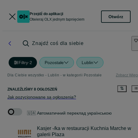
Przejdź do aplikacji
Otwórz
Otwieraj OLX jednym tapnięciem
Znajdź coś dla siebie
Filtry
·
2
Pozostałe
Lublin
Dla Ciebie wszystko - Lublin - w kategorii Pozostałe
Zobacz Więc
ZNALEŹLIŚMY 8 OGŁOSZEŃ
Jak pozycjonowane są ogłoszenia?
🇺🇦 Автоматичний переклад українською
Kasjer -/ka w restauracji Kuchnia Marche w
galerii Plaza