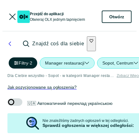
Przejdź do aplikacji
Otwórz
Otwieraj OLX jednym tapnięciem
Znajdź coś dla siebie
Filtry
·
2
Manager restauracji
Sopot, Centrum
Dla Ciebie wszystko - Sopot - w kategorii Manager restauracji
Zobacz Więc
Jak pozycjonowane są ogłoszenia?
🇺🇦 Автоматичний переклад українською
Nie znaleźliśmy żadnych ogłoszeń w tej odległości.
Sprawdź ogłoszenia w większej odległości: