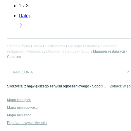
1
z
3
Dalej
Strona główna
Praca
Gastronomia
Manager restauracji
Manager
restauracji - Pomorskie
Manager restauracji - Sopot
Manager restauracji -
Centrum
KATEGORIA
Skorzystaj z największego serwisu ogłoszeniowego - Sopot i okolice! - kupuj lub sprzedawaj jeszcze wygodniej w kategorii Manager restauracji!
Zobacz Więc
Mapa kategorii
Mapa miejscowości
Mapa ministron
Popularne wyszukiwania