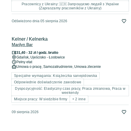
Pracownicy z Ukrainy: 🇺🇦 Запрошуємо людей з України
(Zapraszamy pracowników z Ukrainy)
Odświeżono dnia 05 sierpnia 2026
Kelner / Kelnerka
Marilyn Bar
31,40 - 32 zł / godz. brutto
Gdańsk
, Ujeścisko - Łostowice
Pełny etat
Umowa o pracę, Samozatrudnienie, Umowa zlecenie
Specjalne wymagania: Książeczka sanepidowska
Odpowiednie doświadczenie zawodowe
Dyspozycyjność: Elastyczny czas pracy, Praca zmianowa, Praca w
weekendy
Miejsce pracy: W siedzibie firmy
+ 2 inne
09 sierpnia 2026