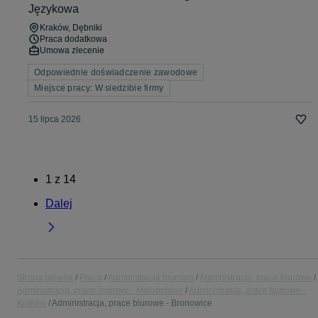
Językowa
Kraków
, Dębniki
Praca dodatkowa
Umowa zlecenie
Odpowiednie doświadczenie zawodowe
Miejsce pracy: W siedzibie firmy
15 lipca 2026
1
z
14
Dalej
Strona główna
Praca
Administracja biurowa
Administracja, prace biurowe
Administracja, prace biurowe - Małopolskie
Administracja, prace biurowe -
Kraków
Administracja, prace biurowe - Bronowice