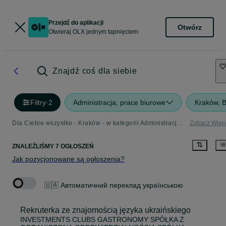
Przejdź do aplikacji
Otwórz
Otwieraj OLX jednym tapnięciem
Znajdź coś dla siebie
Filtry
·
2
Administracja, prace biurowe
Kraków, 
Dla Ciebie wszystko - Kraków - w kategorii Administracja, prace biurowe
Zobacz Więc
ZNALEŹLIŚMY 7 OGŁOSZEŃ
Jak pozycjonowane są ogłoszenia?
🇺🇦 Автоматичний переклад українською
Rekruterka ze znajomością języka ukraińskiego
INVESTMENTS CLUBS GASTRONOMY SPÓŁKA Z