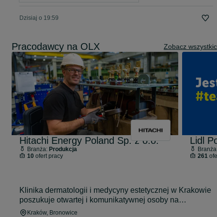
Dzisiaj o 19:59
Pracodawcy na OLX
Zobacz wszystki
Hitachi Energy Poland Sp. z o.o.
Lidl P
Branża:
Produkcja
Branża
10
ofert pracy
261
ofe
Klinika dermatologii i medycyny estetycznej w Krakowie
poszukuje otwartej i komunikatywnej osoby na
stanowisko recepcjonistki/recepcjonisty.
Kraków
, Bronowice