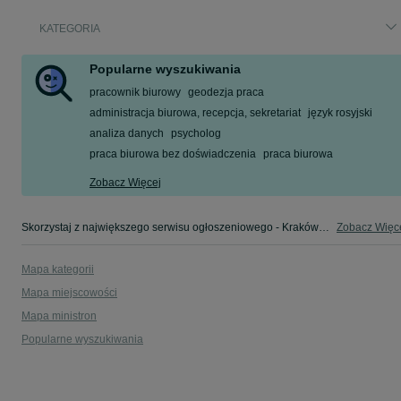
KATEGORIA
Popularne wyszukiwania
pracownik biurowy
geodezja praca
administracja biurowa, recepcja, sekretariat
język rosyjski
analiza danych
psycholog
praca biurowa bez doświadczenia
praca biurowa
Zobacz Więcej
Skorzystaj z największego serwisu ogłoszeniowego - Kraków i okolice! - kupuj lub sprzedawaj jeszcze wygodniej w kategorii Administracja, prace biurowe!
Zobacz Więc
Mapa kategorii
Mapa miejscowości
Mapa ministron
Popularne wyszukiwania