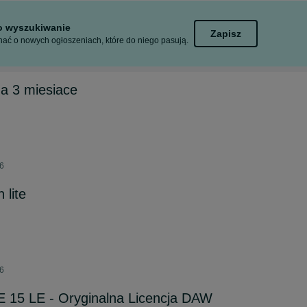
to wyszukiwanie
Zapisz
ać o nowych ogłoszeniach, które do niego pasują.
a 3 miesiace
26
 lite
26
 15 LE - Oryginalna Licencja DAW