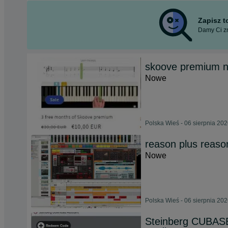
Zapisz 
Damy Ci zn
skoove premium n
Nowe
Polska Wieś - 06 sierpnia 20
reason plus reason
Nowe
Polska Wieś - 06 sierpnia 20
Steinberg CUBASE