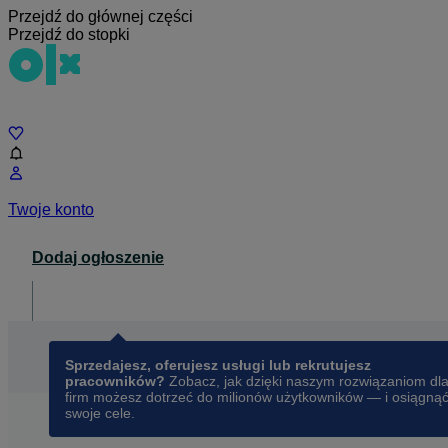
Przejdź do głównej części
Przejdź do stopki
Czat
Twoje konto
Dodaj ogłoszenie
Dla biznesu
opens in a new tab
Sprzedajesz, oferujesz usługi lub rekrutujesz
pracowników?
Zobacz, jak dzięki naszym rozwiązaniom dl
firm możesz dotrzeć do milionów użytkowników — i osiągną
swoje cele.