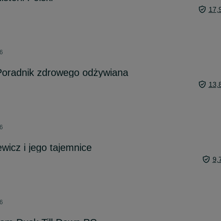
17,
26
 Poradnik zdrowego odżywiana
13,
26
ewicz i jego tajemnice
9,
26