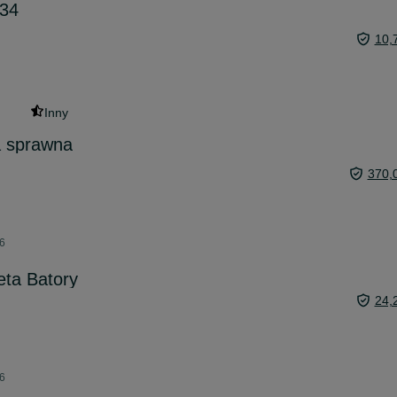
134
10,
Inny
 sprawna
370,
26
eta Batory
24,
26