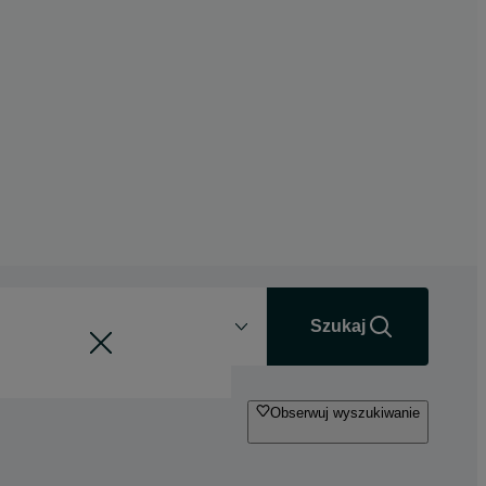
Odległość
+0 km
Szukaj
Obserwuj wyszukiwanie