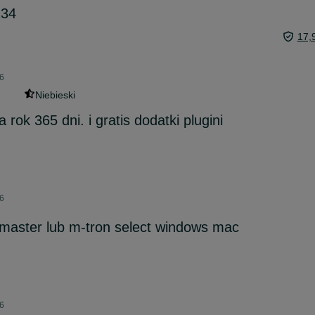
134
17,
26
Niebieski
 rok 365 dni. i gratis dodatki plugini
26
master lub m-tron select windows mac
26