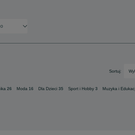
Sortuj:
Wyb
ika
26
Moda
16
Dla Dzieci
35
Sport i Hobby
3
Muzyka i Edukac