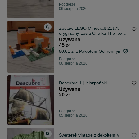
Podgórze
06 sierpnia 2026
Zestaw LEGO Minecraft 21178
oryginalny Lesia Chatka The fox
ledge
Używane
45 zł
50,61 zł z Pakietem Ochronnym
Podgórze
06 sierpnia 2026
Descubre 1 j. hiszpański
Używane
20 zł
Podgórze
05 sierpnia 2026
Sweterek vintage z dekoltem V