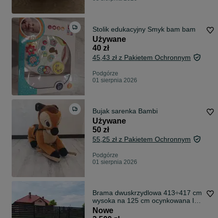
Stolik edukacyjny Smyk bam bam
Używane
40 zł
45,43 zł z Pakietem Ochronnym
Podgórze
01 sierpnia 2026
Bujak sarenka Bambi
Używane
50 zł
55,25 zł z Pakietem Ochronnym
Podgórze
01 sierpnia 2026
Brama dwuskrzydlowa 413÷417 cm
wysoka na 125 cm ocynkowana I
pomalowana proszkowo ral 9005
Nowe
mat