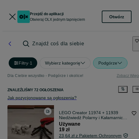
Przejdź do aplikacji
Otwórz
Otwieraj OLX jednym tapnięciem
Znajdź coś dla siebie
Filtry
·
1
Wybierz kategorię
Podgórze
Dla Ciebie wszystko - Podgórze i okolice!
Zobacz Więc
ZNALEŹLIŚMY 72 OGŁOSZENIA
Jak pozycjonowane są ogłoszenia?
LEGO Creator 11974 + 11939
Niedźwiedź Polarny i Kałamarnica
Oryginał
Używane
19 zł
23,64 zł z Pakietem Ochronnym