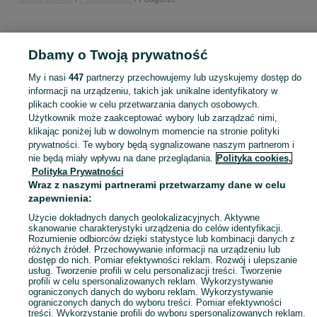
KATEGORIA
Dbamy o Twoją prywatność
Popularne wyszukiwania
My i nasi
447
partnerzy przechowujemy lub uzyskujemy dostęp do
wózek widłowy
ducato
olcha
informacji na urządzeniu, takich jak unikalne identyfikatory w
plikach cookie w celu przetwarzania danych osobowych.
Użytkownik może zaakceptować wybory lub zarządzać nimi,
Skorzystaj z największego serwisu ogłoszeniowego - Podgórze i okolice! Kupuj to, czego pragniesz i sprzedawaj to, czego już nie potrzebujesz!
Zobacz Więc
klikając poniżej lub w dowolnym momencie na stronie polityki
prywatności. Te wybory będą sygnalizowane naszym partnerom i
nie będą miały wpływu na dane przeglądania.
Polityka cookies,
Mapa kategorii
Polityka Prywatności
Mapa miejscowości
Wraz z naszymi partnerami przetwarzamy dane w celu
zapewnienia:
Mapa ministron
Popularne wyszukiwania
Użycie dokładnych danych geolokalizacyjnych. Aktywne
skanowanie charakterystyki urządzenia do celów identyfikacji.
Rozumienie odbiorców dzięki statystyce lub kombinacji danych z
różnych źródeł. Przechowywanie informacji na urządzeniu lub
dostęp do nich. Pomiar efektywności reklam. Rozwój i ulepszanie
usług. Tworzenie profili w celu personalizacji treści. Tworzenie
profili w celu spersonalizowanych reklam. Wykorzystywanie
ograniczonych danych do wyboru reklam. Wykorzystywanie
ograniczonych danych do wyboru treści. Pomiar efektywności
treści. Wykorzystanie profili do wyboru spersonalizowanych reklam.