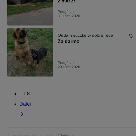
2 500 zł
Podgórze
31 lipca 2026
Oddam suczkę w dobre ręce
Za darmo
Podgórze
29 lipca 2026
1
z
8
Dalej
Strona główna
Podkarpackie
Podgórze