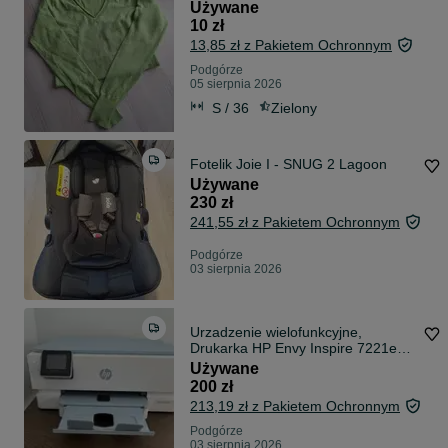
Używane
10 zł
13,85 zł z Pakietem Ochronnym
Podgórze
05 sierpnia 2026
S / 36
Zielony
Fotelik Joie I - SNUG 2 Lagoon
Używane
230 zł
241,55 zł z Pakietem Ochronnym
Podgórze
03 sierpnia 2026
Urzadzenie wielofunkcyjne,
Drukarka HP Envy Inspire 7221e
niebieska
Używane
200 zł
213,19 zł z Pakietem Ochronnym
Podgórze
03 sierpnia 2026