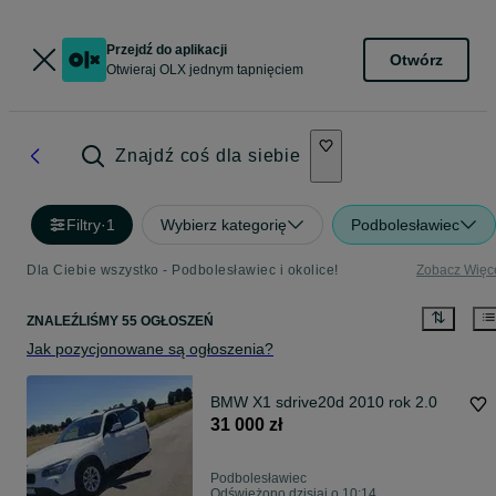
Przejdź do aplikacji
Otwórz
Otwieraj OLX jednym tapnięciem
Znajdź coś dla siebie
Filtry
·
1
Wybierz kategorię
Podbolesławiec
Dla Ciebie wszystko - Podbolesławiec i okolice!
Zobacz Więc
ZNALEŹLIŚMY 55 OGŁOSZEŃ
Jak pozycjonowane są ogłoszenia?
BMW X1 sdrive20d 2010 rok 2.0
31 000 zł
Podbolesławiec
Odświeżono dzisiaj o 10:14