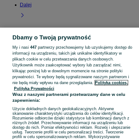
Dalej
Dbamy o Twoją prywatność
Strona główna
Łódzkie
Podbolesławiec
My i nasi
447
partnerzy przechowujemy lub uzyskujemy dostęp do
informacji na urządzeniu, takich jak unikalne identyfikatory w
KATEGORIA
plikach cookie w celu przetwarzania danych osobowych.
Użytkownik może zaakceptować wybory lub zarządzać nimi,
Skorzystaj z największego serwisu ogłoszeniowego - Podbolesławiec i okolice! Kupuj to, czego pragniesz i sprzedawaj to, czego już nie potrzebujesz!
Zobacz Więc
klikając poniżej lub w dowolnym momencie na stronie polityki
prywatności. Te wybory będą sygnalizowane naszym partnerom i
nie będą miały wpływu na dane przeglądania.
Polityka cookies,
Mapa kategorii
Polityka Prywatności
Mapa miejscowości
Wraz z naszymi partnerami przetwarzamy dane w celu
Mapa ministron
zapewnienia:
Popularne wyszukiwania
Użycie dokładnych danych geolokalizacyjnych. Aktywne
skanowanie charakterystyki urządzenia do celów identyfikacji.
Rozumienie odbiorców dzięki statystyce lub kombinacji danych z
różnych źródeł. Przechowywanie informacji na urządzeniu lub
dostęp do nich. Pomiar efektywności reklam. Rozwój i ulepszanie
usług. Tworzenie profili w celu personalizacji treści. Tworzenie
profili w celu spersonalizowanych reklam. Wykorzystywanie