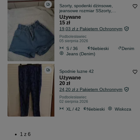
Szorty, spodenki dżinsowe,
jeansowe rozmiar SSzorty,
spodenki dżinsowe
Używane
15 zł
19,03 zł z Pakietem Ochronnym
Podbolesławiec
05 sierpnia 2026
S / 36
Niebieski
Denim
Jeans (Denim)
Spodnie luzne 42
Używane
20 zł
24,20 zł z Pakietem Ochronnym
Podbolesławiec
02 sierpnia 2026
XL / 42
Niebieski
Wiskoza
1
z
6