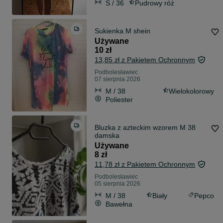
S / 36
Pudrowy róż
Sukienka M shein
Używane
10 zł
13,85 zł z Pakietem Ochronnym
Podbolesławiec
07 sierpnia 2026
M / 38
Wielokolorowy
Poliester
Bluzka z azteckim wzorem M 38
damska
Używane
8 zł
11,78 zł z Pakietem Ochronnym
Podbolesławiec
05 sierpnia 2026
M / 38
Biały
Pepco
Bawełna