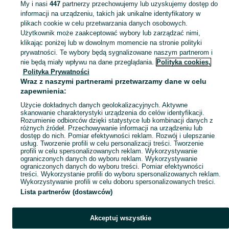
My i nasi
447
partnerzy przechowujemy lub uzyskujemy dostęp do
informacji na urządzeniu, takich jak unikalne identyfikatory w
KATEGORIA
plikach cookie w celu przetwarzania danych osobowych.
Użytkownik może zaakceptować wybory lub zarządzać nimi,
klikając poniżej lub w dowolnym momencie na stronie polityki
Skorzystaj z największego serwisu ogłoszeniowego - Piotrowice i okolice! Kupuj to, czego pragniesz i sprzedawaj to, czego już nie potrzebujesz!
Zobacz Więc
prywatności. Te wybory będą sygnalizowane naszym partnerom i
nie będą miały wpływu na dane przeglądania.
Polityka cookies,
Mapa kategorii
Polityka Prywatności
Mapa miejscowości
Wraz z naszymi partnerami przetwarzamy dane w celu
zapewnienia:
Mapa ministron
Użycie dokładnych danych geolokalizacyjnych. Aktywne
Popularne wyszukiwania
skanowanie charakterystyki urządzenia do celów identyfikacji.
Rozumienie odbiorców dzięki statystyce lub kombinacji danych z
różnych źródeł. Przechowywanie informacji na urządzeniu lub
dostęp do nich. Pomiar efektywności reklam. Rozwój i ulepszanie
usług. Tworzenie profili w celu personalizacji treści. Tworzenie
profili w celu spersonalizowanych reklam. Wykorzystywanie
ograniczonych danych do wyboru reklam. Wykorzystywanie
ograniczonych danych do wyboru treści. Pomiar efektywności
treści. Wykorzystanie profili do wyboru spersonalizowanych reklam.
Wykorzystywanie profili w celu doboru spersonalizowanych treści.
Lista partnerów (dostawców)
Akceptuj wszystkie