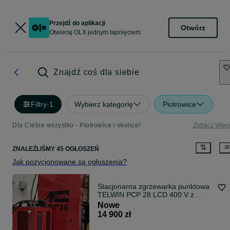
Przejdź do aplikacji
Otwórz
Otwieraj OLX jednym tapnięciem
Znajdź coś dla siebie
Filtry
·
1
Wybierz kategorię
Piotrowice
Dla Ciebie wszystko - Piotrowice i okolice!
Zobacz Więc
ZNALEŹLIŚMY 45 OGŁOSZEŃ
Jak pozycjonowane są ogłoszenia?
Stacjonarna zgrzewarka punktowa
TELWIN PCP 28 LCD 400 V z
chłodnicą TELWIN GRA 90 230V,
Nowe
stan fabryczny
14 900 zł