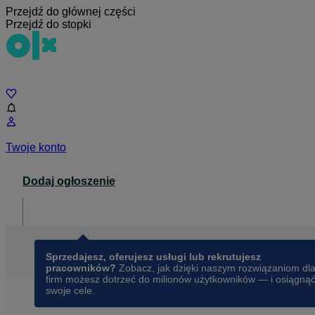
Przejdź do głównej części
Przejdź do stopki
Czat
Twoje konto
Dodaj ogłoszenie
Dla biznesu
opens in a new tab
Sprzedajesz, oferujesz usługi lub rekrutujesz
pracowników?
Zobacz, jak dzięki naszym rozwiązaniom dl
firm możesz dotrzeć do milionów użytkowników — i osiągną
swoje cele.