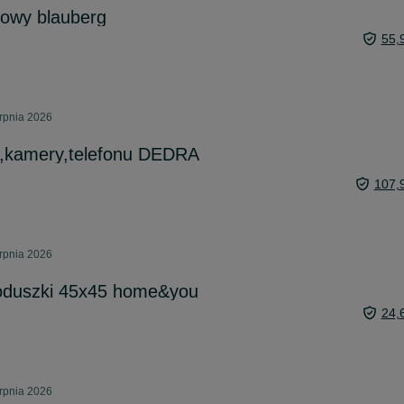
kowy blauberg
55,
erpnia 2026
u,kamery,telefonu DEDRA
107,
erpnia 2026
oduszki 45x45 home&you
24,
erpnia 2026