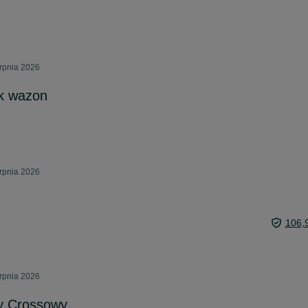
erpnia 2026
k wazon
erpnia 2026
106,
erpnia 2026
y Crossowy