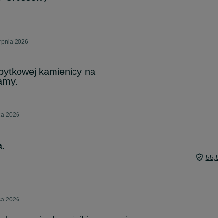
erpnia 2026
bytkowej kamienicy na
amy.
pca 2026
a.
55,
pca 2026