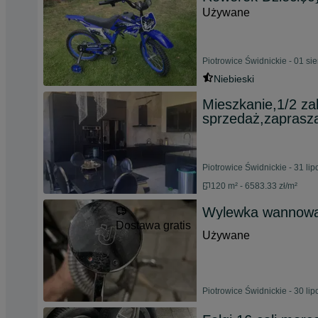
Używane
Piotrowice Świdnickie - 01 si
Niebieski
Mieszkanie,1/2 za
sprzedaż,zaprasz
Piotrowice Świdnickie - 31 li
120 m² - 6583.33 zł/m²
Wylewka wannow
Dostawa gratis
Używane
Piotrowice Świdnickie - 30 li