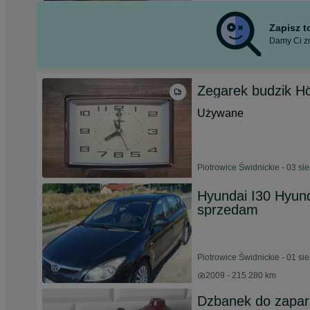
Zapisz 
Damy Ci zn
Zegarek budzik Hö
Używane
Piotrowice Świdnickie - 03 si
Hyundai I30 Hyund
sprzedam
Piotrowice Świdnickie - 01 si
2009 - 215 280 km
Dzbanek do zapar