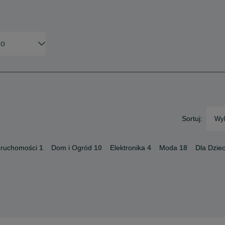
Sortuj:
Wyb
eruchomości
1
Dom i Ogród
10
Elektronika
4
Moda
18
Dla Dziec