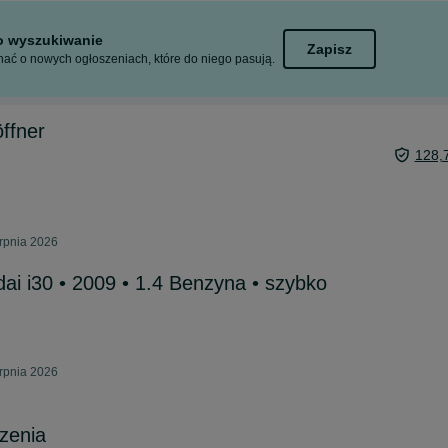
to wyszukiwanie
Zapisz
ać o nowych ogłoszeniach, które do niego pasują.
ffner
128,
erpnia 2026
ai i30 • 2009 • 1.4 Benzyna • szybko
erpnia 2026
zenia