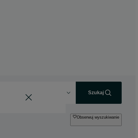
Odległość
+0 km
Szukaj
Obserwuj wyszukiwanie