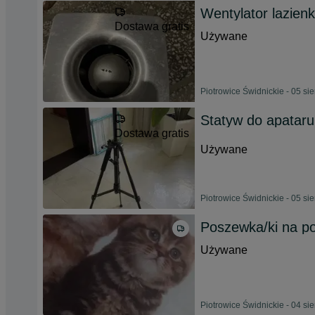
Wentylator lazien
Dostawa gratis
Używane
Piotrowice Świdnickie - 05 si
Statyw do apatar
Dostawa gratis
Używane
Piotrowice Świdnickie - 05 si
Poszewka/ki na p
Używane
Piotrowice Świdnickie - 04 si