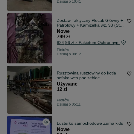
Dzisiaj o 10:41
Zestaw Taktyczny Plecak Główny +
Dostawa gratis
Patrolowy + Kamizelka wz. 93 (Styl
FILBE/ILBE) - ASG, Militaria
Nowe
799 zł
834,96 zł z Pakietem Ochronnym
Piotrów
Dzisiaj o 08:12
Rusztowina rusztowiny do kotla
sefako wco poc zebiec
Używane
12 zł
Piotrów
Dzisiaj o 05:11
Lusterko samochodowe Zuma kids
Nowe