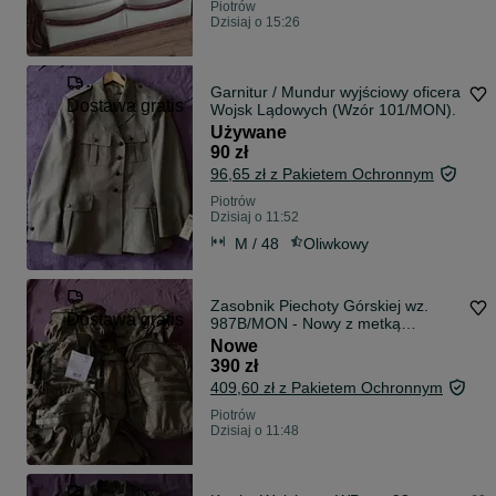
Piotrów
Dzisiaj o 15:26
Garnitur / Mundur wyjściowy oficera
Dostawa gratis
Wojsk Lądowych (Wzór 101/MON).
Używane
90 zł
96,65 zł z Pakietem Ochronnym
Piotrów
Dzisiaj o 11:52
M / 48
Oliwkowy
Zasobnik Piechoty Górskiej wz.
Dostawa gratis
987B/MON - Nowy z metką
(Zestaw)
Nowe
390 zł
409,60 zł z Pakietem Ochronnym
Piotrów
Dzisiaj o 11:48