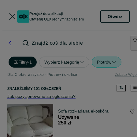
Przejdź do aplikacji
Otwórz
Otwieraj OLX jednym tapnięciem
Znajdź coś dla siebie
Filtry
·
1
Wybierz kategorię
Piotrów
Dla Ciebie wszystko - Piotrów i okolice!
Zobacz Więc
ZNALEŹLIŚMY 101 OGŁOSZEŃ
Jak pozycjonowane są ogłoszenia?
Sofa rozkładana ekoskóra
Używane
250 zł