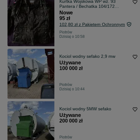
Kurtka Wojskowa WP wz. 93
Dostawa gratis
Pantera / Bechatka 104/172
Wybrzeże
Nowe
95 zł
102,80 zł z Pakietem Ochronnym
Piotrów
Dzisiaj o 10:58
Kociol wodny sefako 2,9 mw
Używane
100 000 zł
Piotrów
Dzisiaj o 10:44
Kociol wodny 5MW sefako
Używane
200 000 zł
Piotrów