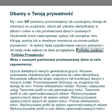
Dbamy o Twoją prywatność
Strona główna
Wielkopolskie
Piotrów
My i nasi
447
partnerzy przechowujemy lub uzyskujemy dostęp do
informacji na urządzeniu, takich jak unikalne identyfikatory w
KATEGORIA
plikach cookie w celu przetwarzania danych osobowych.
Użytkownik może zaakceptować wybory lub zarządzać nimi,
Skorzystaj z największego serwisu ogłoszeniowego - Piotrów i okolice! Kupuj to, czego pragniesz i sprzedawaj to, czego już nie potrzebujesz!
Zobacz Więc
klikając poniżej lub w dowolnym momencie na stronie polityki
prywatności. Te wybory będą sygnalizowane naszym partnerom i
nie będą miały wpływu na dane przeglądania.
Polityka cookies,
Mapa kategorii
Polityka Prywatności
Mapa miejscowości
Wraz z naszymi partnerami przetwarzamy dane w celu
zapewnienia:
Mapa ministron
Popularne wyszukiwania
Użycie dokładnych danych geolokalizacyjnych. Aktywne
skanowanie charakterystyki urządzenia do celów identyfikacji.
Rozumienie odbiorców dzięki statystyce lub kombinacji danych z
różnych źródeł. Przechowywanie informacji na urządzeniu lub
dostęp do nich. Pomiar efektywności reklam. Rozwój i ulepszanie
usług. Tworzenie profili w celu personalizacji treści. Tworzenie
profili w celu spersonalizowanych reklam. Wykorzystywanie
ograniczonych danych do wyboru reklam. Wykorzystywanie
ograniczonych danych do wyboru treści. Pomiar efektywności
treści. Wykorzystanie profili do wyboru spersonalizowanych reklam.
Wykorzystywanie profili w celu doboru spersonalizowanych treści.