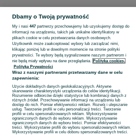
Dbamy o Twoją prywatność
Strona główna
Pomorskie
Piekło Dolne
My i nasi
447
partnerzy przechowujemy lub uzyskujemy dostęp do
informacji na urządzeniu, takich jak unikalne identyfikatory w
KATEGORIA
plikach cookie w celu przetwarzania danych osobowych.
Użytkownik może zaakceptować wybory lub zarządzać nimi,
Skorzystaj z największego serwisu ogłoszeniowego - Piekło Dolne i okolice! Kupuj to, czego pragniesz i sprzedawaj to, czego już nie potrzebujesz!
Zobacz Więc
klikając poniżej lub w dowolnym momencie na stronie polityki
prywatności. Te wybory będą sygnalizowane naszym partnerom i
nie będą miały wpływu na dane przeglądania.
Polityka cookies,
Mapa kategorii
Polityka Prywatności
Mapa miejscowości
Wraz z naszymi partnerami przetwarzamy dane w celu
zapewnienia:
Mapa ministron
Popularne wyszukiwania
Użycie dokładnych danych geolokalizacyjnych. Aktywne
skanowanie charakterystyki urządzenia do celów identyfikacji.
Rozumienie odbiorców dzięki statystyce lub kombinacji danych z
różnych źródeł. Przechowywanie informacji na urządzeniu lub
dostęp do nich. Pomiar efektywności reklam. Rozwój i ulepszanie
usług. Tworzenie profili w celu personalizacji treści. Tworzenie
profili w celu spersonalizowanych reklam. Wykorzystywanie
ograniczonych danych do wyboru reklam. Wykorzystywanie
ograniczonych danych do wyboru treści. Pomiar efektywności
treści. Wykorzystanie profili do wyboru spersonalizowanych reklam.
Wykorzystywanie profili w celu doboru spersonalizowanych treści.