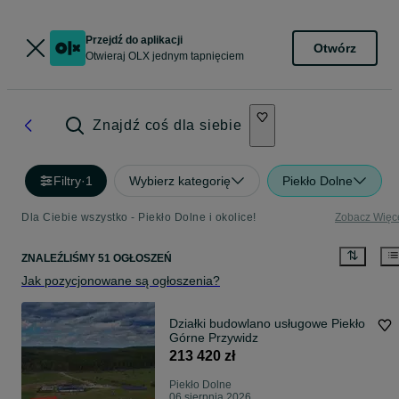
Przejdź do aplikacji
Otwórz
Otwieraj OLX jednym tapnięciem
Znajdź coś dla siebie
Filtry
·
1
Wybierz kategorię
Piekło Dolne
Dla Ciebie wszystko - Piekło Dolne i okolice!
Zobacz Więc
ZNALEŹLIŚMY 51 OGŁOSZEŃ
Jak pozycjonowane są ogłoszenia?
Działki budowlano usługowe Piekło
Górne Przywidz
213 420 zł
Piekło Dolne
06 sierpnia 2026