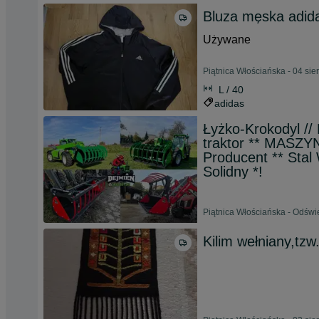
Bluza męska adid
Używane
Piątnica Włościańska - 04 sie
L / 40
adidas
Łyżko-Krokodyl //
traktor ** MAS
Producent ** Sta
Solidny *!
Piątnica Włościańska - Odświ
Kilim wełniany,tz