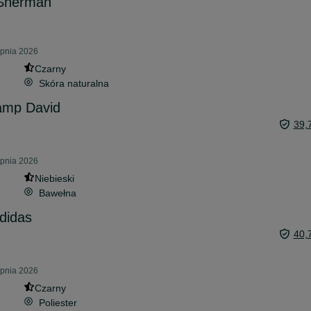
 Sherman
rpnia 2026
Czarny
Skóra naturalna
amp David
39,
rpnia 2026
Niebieski
Bawełna
didas
40,
rpnia 2026
Czarny
Poliester