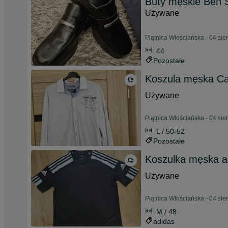
Buty męskie Ben
Używane
Piątnica Włościańska - 04 sie
44
Pozostałe
Koszula męska C
Używane
Piątnica Włościańska - 04 sie
L / 50-52
Pozostałe
Koszulka męska a
Używane
Piątnica Włościańska - 04 sie
M / 48
adidas