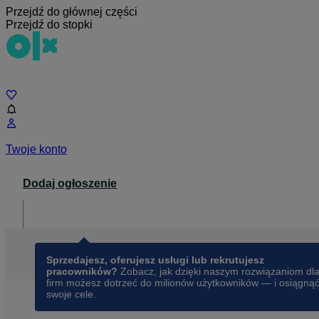
Przejdź do głównej części
Przejdź do stopki
Czat
Twoje konto
Dodaj ogłoszenie
Dla biznesu
opens in a new tab
Sprzedajesz, oferujesz usługi lub rekrutujesz
pracowników?
Zobacz, jak dzięki naszym rozwiązaniom dl
firm możesz dotrzeć do milionów użytkowników — i osiągną
swoje cele.