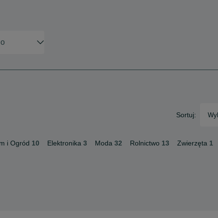
Sortuj:
Wyb
m i Ogród
10
Elektronika
3
Moda
32
Rolnictwo
13
Zwierzęta
1