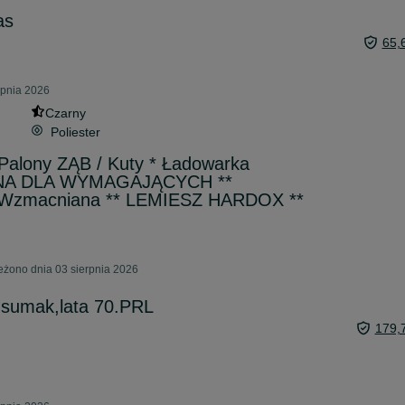
as
65,
rpnia 2026
Czarny
Poliester
 Palony ZĄB / Kuty * Ładowarka
ZYNA DLA WYMAGAJĄCYCH **
l Wzmacniana ** LEMIESZ HARDOX **
eżono dnia 03 sierpnia 2026
w.sumak,lata 70.PRL
179,