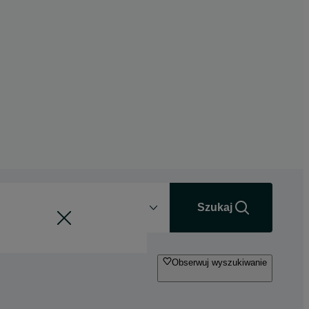
Odległość
+0 km
Szukaj
Obserwuj wyszukiwanie