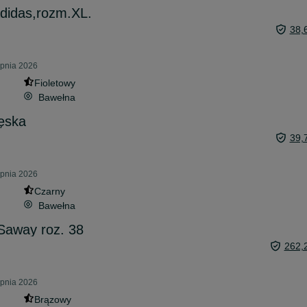
didas,rozm.XL.
38,
rpnia 2026
Fioletowy
Bawełna
ęska
39,
rpnia 2026
Czarny
Bawełna
Saway roz. 38
262,
rpnia 2026
Brązowy