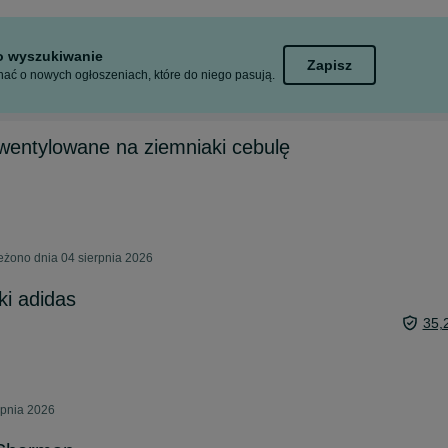
to wyszukiwanie
Zapisz
ać o nowych ogłoszeniach, które do niego pasują.
 wentylowane na ziemniaki cebulę
eżono dnia 04 sierpnia 2026
ki adidas
35,
rpnia 2026