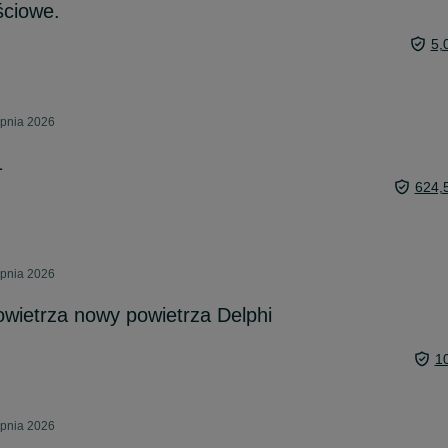
ściowe.
5,
rpnia 2026
1
624,
rpnia 2026
wietrza nowy powietrza Delphi
1
rpnia 2026