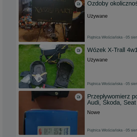
Ozdoby okoliczno
Używane
Piątnica Włościańska - 05 sie
Wózek X-Trall 4w
Używane
Piątnica Włościańska - 05 sie
Przepływomierz po
Audi, Skoda, Seat
Nowe
Piątnica Włościańska - 05 sie