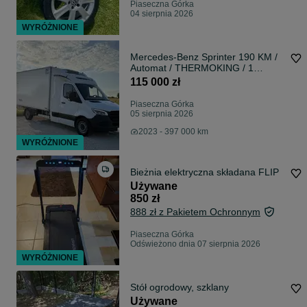
Piaseczna Górka
04 sierpnia 2026
WYRÓŻNIONE
Mercedes-Benz Sprinter 190 KM /
Automat / THERMOKING / 1
właściciel / BEZWYPADKOWY!
115 000 zł
Piaseczna Górka
05 sierpnia 2026
2023 - 397 000 km
WYRÓŻNIONE
Bieżnia elektryczna składana FLIP
Używane
850 zł
888 zł z Pakietem Ochronnym
Piaseczna Górka
Odświeżono dnia 07 sierpnia 2026
WYRÓŻNIONE
Stół ogrodowy, szklany
Używane