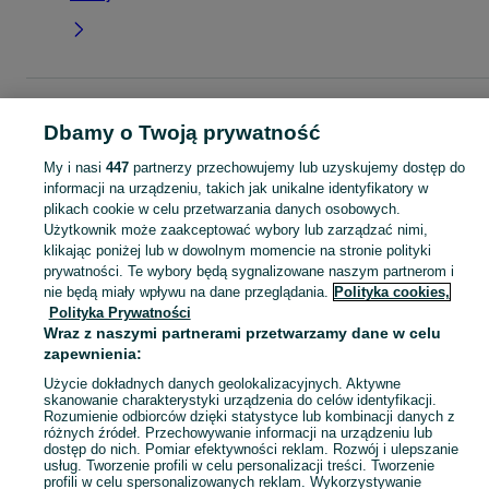
Strona główna
Świętokrzyskie
Piaseczna Górka
Dbamy o Twoją prywatność
KATEGORIA
My i nasi
447
partnerzy przechowujemy lub uzyskujemy dostęp do
informacji na urządzeniu, takich jak unikalne identyfikatory w
plikach cookie w celu przetwarzania danych osobowych.
Skorzystaj z największego serwisu ogłoszeniowego - Piaseczna Górka i okolice! Kupuj to, czego pragniesz i sprzedawaj to, czego już nie potrzebujesz!
Zobacz Więc
Użytkownik może zaakceptować wybory lub zarządzać nimi,
klikając poniżej lub w dowolnym momencie na stronie polityki
Mapa kategorii
prywatności. Te wybory będą sygnalizowane naszym partnerom i
nie będą miały wpływu na dane przeglądania.
Polityka cookies,
Mapa miejscowości
Polityka Prywatności
Mapa ministron
Wraz z naszymi partnerami przetwarzamy dane w celu
zapewnienia:
Popularne wyszukiwania
Użycie dokładnych danych geolokalizacyjnych. Aktywne
skanowanie charakterystyki urządzenia do celów identyfikacji.
Rozumienie odbiorców dzięki statystyce lub kombinacji danych z
różnych źródeł. Przechowywanie informacji na urządzeniu lub
dostęp do nich. Pomiar efektywności reklam. Rozwój i ulepszanie
usług. Tworzenie profili w celu personalizacji treści. Tworzenie
profili w celu spersonalizowanych reklam. Wykorzystywanie