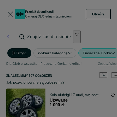
Przejdź do aplikacji
Otwórz
Otwieraj OLX jednym tapnięciem
Znajdź coś dla siebie
Filtry
·
1
Wybierz kategorię
Piaseczna Górka
Dla Ciebie wszystko - Piaseczna Górka i okolice!
Zobacz Więc
ZNALEŹLIŚMY 507 OGŁOSZEŃ
Jak pozycjonowane są ogłoszenia?
Koła alufelgi 17 audi, vw, seat
Używane
1 000 zł