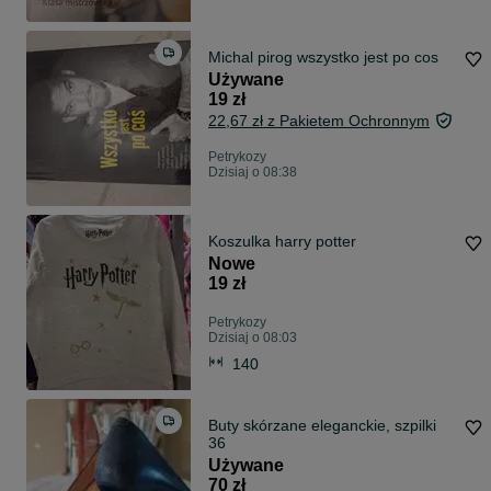
Michal pirog wszystko jest po cos
Używane
19 zł
22,67 zł z Pakietem Ochronnym
Petrykozy
Dzisiaj o 08:38
Koszulka harry potter
Nowe
19 zł
Petrykozy
Dzisiaj o 08:03
140
Buty skórzane eleganckie, szpilki
36
Używane
70 zł