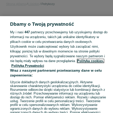
Strona główna
Łódzkie
Petrykozy
KATEGORIA
Dbamy o Twoją prywatność
Popularne wyszukiwania
My i nasi
447
partnerzy przechowujemy lub uzyskujemy dostęp do
romet
wsk
informacji na urządzeniu, takich jak unikalne identyfikatory w
plikach cookie w celu przetwarzania danych osobowych.
Użytkownik może zaakceptować wybory lub zarządzać nimi,
Skorzystaj z największego serwisu ogłoszeniowego - Petrykozy i okolice! Kupuj to, czego pragniesz i sprzedawaj to, czego już nie potrzebujesz!
Zobacz Więc
klikając poniżej lub w dowolnym momencie na stronie polityki
prywatności. Te wybory będą sygnalizowane naszym partnerom i
nie będą miały wpływu na dane przeglądania.
Polityka cookies,
Mapa kategorii
Polityka Prywatności
Mapa miejscowości
Wraz z naszymi partnerami przetwarzamy dane w celu
Mapa ministron
zapewnienia:
Popularne wyszukiwania
Użycie dokładnych danych geolokalizacyjnych. Aktywne
skanowanie charakterystyki urządzenia do celów identyfikacji.
Rozumienie odbiorców dzięki statystyce lub kombinacji danych z
różnych źródeł. Przechowywanie informacji na urządzeniu lub
dostęp do nich. Pomiar efektywności reklam. Rozwój i ulepszanie
usług. Tworzenie profili w celu personalizacji treści. Tworzenie
profili w celu spersonalizowanych reklam. Wykorzystywanie
ograniczonych danych do wyboru reklam. Wykorzystywanie
ograniczonych danych do wyboru treści. Pomiar efektywności