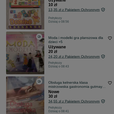
Używane
10 zł
13,35 zł z Pakietem Ochronnym
Petrykozy
Dzisiaj o 08:56
Moda i modelki gra planszowa dla
dzieci +5
Używane
20 zł
24,20 zł z Pakietem Ochronnym
Petrykozy
Dzisiaj o 08:43
Obsluga kelnerska klasa
mistrzowska gastronomia gutmayer
stickler nowa
Nowe
30 zł
34,55 zł z Pakietem Ochronnym
Petrykozy
Dzisiaj o 08:41