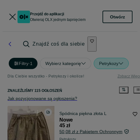
Przejdź do aplikacji
Otwórz
Otwieraj OLX jednym tapnięciem
Znajdź coś dla siebie
Filtry
·
1
Wybierz kategorię
Petrykozy
Dla Ciebie wszystko - Petrykozy i okolice!
Zobacz Więc
ZNALEŹLIŚMY 115 OGŁOSZEŃ
Jak pozycjonowane są ogłoszenia?
Spódnica piękna złota L
Nowe
45 zł
50,08 zł z Pakietem Ochronnym
Petrykozy