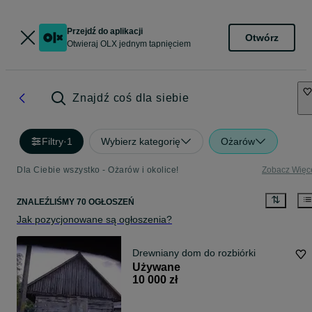
Przejdź do aplikacji
Otwórz
Otwieraj OLX jednym tapnięciem
Znajdź coś dla siebie
Filtry
·
1
Wybierz kategorię
Ożarów
Dla Ciebie wszystko - Ożarów i okolice!
Zobacz Więc
ZNALEŹLIŚMY 70 OGŁOSZEŃ
Jak pozycjonowane są ogłoszenia?
Drewniany dom do rozbiórki
Używane
10 000 zł