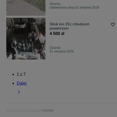
Ożarów
Odświeżono dnia 01 sierpnia 2026
Silnik km 251 chlodzonh
powietrzem
4 500 zł
Ożarów
01 sierpnia 2026
1
z
7
Dalej
Strona główna
Łódzkie
Ożarów