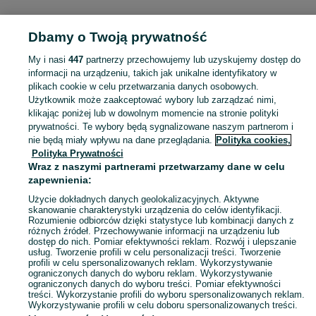
KATEGORIA
Dbamy o Twoją prywatność
Popularne wyszukiwania
My i nasi
447
partnerzy przechowujemy lub uzyskujemy dostęp do
mchale
burty do przyczep
prasa rolująca
informacji na urządzeniu, takich jak unikalne identyfikatory w
plikach cookie w celu przetwarzania danych osobowych.
Użytkownik może zaakceptować wybory lub zarządzać nimi,
Skorzystaj z największego serwisu ogłoszeniowego - Ożarów i okolice! Kupuj to, czego pragniesz i sprzedawaj to, czego już nie potrzebujesz!
Zobacz Więc
klikając poniżej lub w dowolnym momencie na stronie polityki
prywatności. Te wybory będą sygnalizowane naszym partnerom i
nie będą miały wpływu na dane przeglądania.
Polityka cookies,
Mapa kategorii
Polityka Prywatności
Mapa miejscowości
Wraz z naszymi partnerami przetwarzamy dane w celu
zapewnienia:
Mapa ministron
Popularne wyszukiwania
Użycie dokładnych danych geolokalizacyjnych. Aktywne
skanowanie charakterystyki urządzenia do celów identyfikacji.
Rozumienie odbiorców dzięki statystyce lub kombinacji danych z
różnych źródeł. Przechowywanie informacji na urządzeniu lub
dostęp do nich. Pomiar efektywności reklam. Rozwój i ulepszanie
usług. Tworzenie profili w celu personalizacji treści. Tworzenie
profili w celu spersonalizowanych reklam. Wykorzystywanie
ograniczonych danych do wyboru reklam. Wykorzystywanie
ograniczonych danych do wyboru treści. Pomiar efektywności
treści. Wykorzystanie profili do wyboru spersonalizowanych reklam.
Wykorzystywanie profili w celu doboru spersonalizowanych treści.