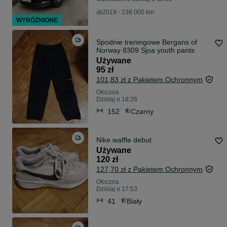
2019 - 238 000 km
WYRÓŻNIONE
Spodnie treningowe Bergans of
Norway 8309 Sjoa youth pants
Używane
95 zł
101,83 zł z Pakietem Ochronnym
Otoczna
Dzisiaj o 18:26
152
Czarny
Nike waffle debut
Używane
120 zł
127,70 zł z Pakietem Ochronnym
Otoczna
Dzisiaj o 17:53
41
Biały