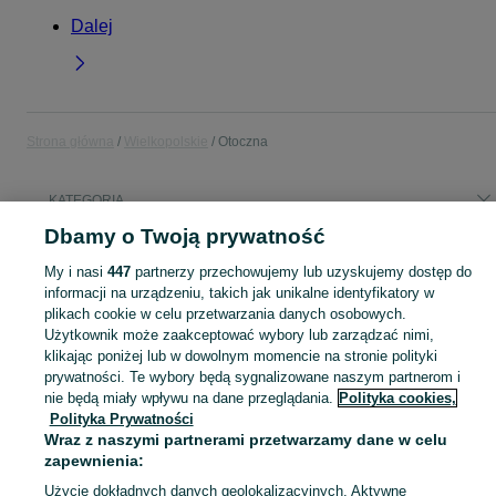
Dalej
Strona główna
Wielkopolskie
Otoczna
KATEGORIA
Dbamy o Twoją prywatność
Popularne wyszukiwania
My i nasi
447
partnerzy przechowujemy lub uzyskujemy dostęp do
renault clio
informacji na urządzeniu, takich jak unikalne identyfikatory w
plikach cookie w celu przetwarzania danych osobowych.
Użytkownik może zaakceptować wybory lub zarządzać nimi,
Skorzystaj z największego serwisu ogłoszeniowego - Otoczna i okolice! Kupuj to, czego pragniesz i sprzedawaj to, czego już nie potrzebujesz!
Zobacz Więc
klikając poniżej lub w dowolnym momencie na stronie polityki
prywatności. Te wybory będą sygnalizowane naszym partnerom i
Mapa kategorii
nie będą miały wpływu na dane przeglądania.
Polityka cookies,
Polityka Prywatności
Mapa miejscowości
Wraz z naszymi partnerami przetwarzamy dane w celu
Mapa ministron
zapewnienia:
Popularne wyszukiwania
Użycie dokładnych danych geolokalizacyjnych. Aktywne