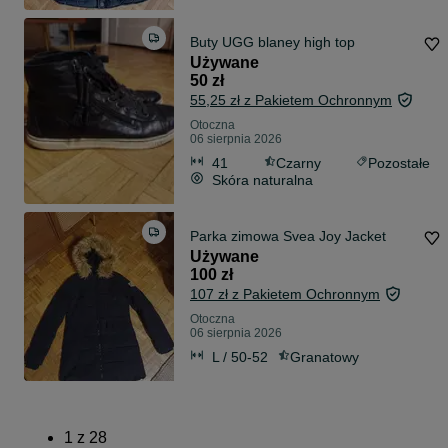
Buty UGG blaney high top
Używane
50 zł
55,25 zł z Pakietem Ochronnym
Otoczna
06 sierpnia 2026
41
Czarny
Pozostałe
Skóra naturalna
Parka zimowa Svea Joy Jacket
Używane
100 zł
107 zł z Pakietem Ochronnym
Otoczna
06 sierpnia 2026
L / 50-52
Granatowy
1
z
28