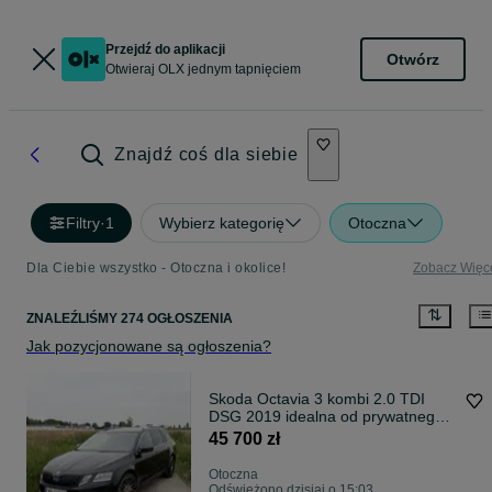
Przejdź do aplikacji
Otwórz
Otwieraj OLX jednym tapnięciem
Znajdź coś dla siebie
Filtry
·
1
Wybierz kategorię
Otoczna
Dla Ciebie wszystko - Otoczna i okolice!
Zobacz Więc
ZNALEŹLIŚMY 274 OGŁOSZENIA
Jak pozycjonowane są ogłoszenia?
Skoda Octavia 3 kombi 2.0 TDI
DSG 2019 idealna od prywatnego
właściciela
45 700 zł
Otoczna
Odświeżono dzisiaj o 15:03