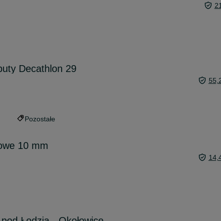
2
uty Decathlon 29
55,
Pozostałe
sowe 10 mm
14,
pod Łodzią - Okołowice