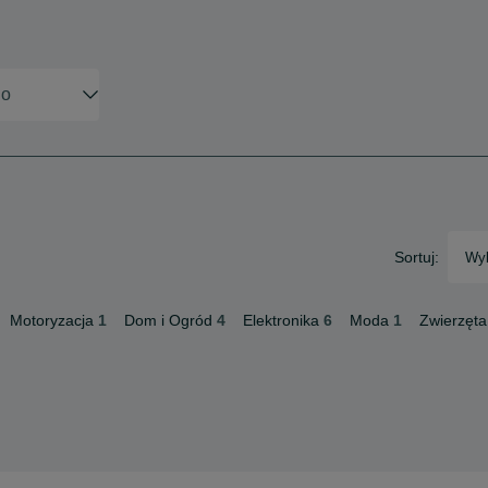
Sortuj:
Wyb
Motoryzacja
1
Dom i Ogród
4
Elektronika
6
Moda
1
Zwierzęta