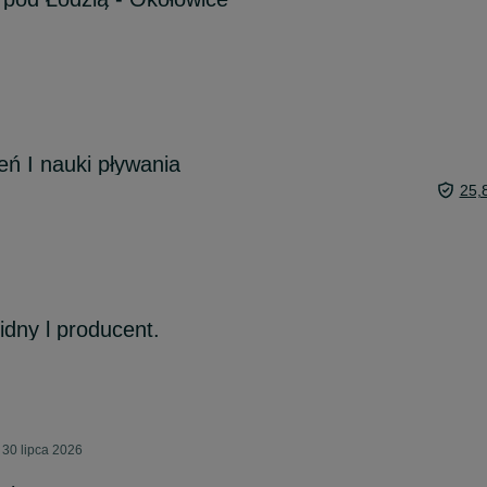
ń I nauki pływania
25,
lidny l producent.
 30 lipca 2026