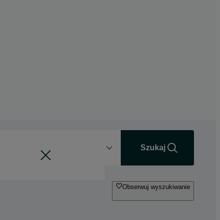
Odległość
+0 km
Szukaj
Obserwuj wyszukiwanie