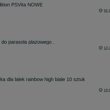
dition PSVita NOWE
55,
 do parasola plażowego .
13,
a dla lalek rainbow high biale 10 sztuk
19,