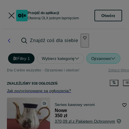
Przejdź do aplikacji
Otwórz
Otwieraj OLX jednym tapnięciem
Znajdź coś dla siebie
Filtry
·
1
Wybierz kategorię
Ojrzanowo
Dla Ciebie wszystko - Ojrzanowo i okolice!
Zobacz Więc
ZNALEŹLIŚMY 938 OGŁOSZEŃ
Jak pozycjonowane są ogłoszenia?
Seriws kawowy veroni
Nowe
350 zł
370,09 zł z Pakietem Ochronnym