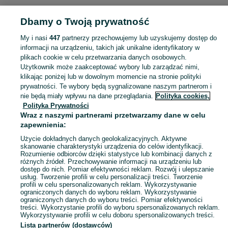
KATEGORIA
Dbamy o Twoją prywatność
Popularne wyszukiwania
My i nasi
447
partnerzy przechowujemy lub uzyskujemy dostęp do
smartfon
informacji na urządzeniu, takich jak unikalne identyfikatory w
plikach cookie w celu przetwarzania danych osobowych.
Użytkownik może zaakceptować wybory lub zarządzać nimi,
Skorzystaj z największego serwisu ogłoszeniowego - Ojrzanowo i okolice! Kupuj to, czego pragniesz i sprzedawaj to, czego już nie potrzebujesz!
Zobacz Więc
klikając poniżej lub w dowolnym momencie na stronie polityki
prywatności. Te wybory będą sygnalizowane naszym partnerom i
nie będą miały wpływu na dane przeglądania.
Polityka cookies,
Mapa kategorii
Polityka Prywatności
Mapa miejscowości
Wraz z naszymi partnerami przetwarzamy dane w celu
zapewnienia:
Mapa ministron
Użycie dokładnych danych geolokalizacyjnych. Aktywne
Popularne wyszukiwania
skanowanie charakterystyki urządzenia do celów identyfikacji.
Rozumienie odbiorców dzięki statystyce lub kombinacji danych z
różnych źródeł. Przechowywanie informacji na urządzeniu lub
dostęp do nich. Pomiar efektywności reklam. Rozwój i ulepszanie
usług. Tworzenie profili w celu personalizacji treści. Tworzenie
profili w celu spersonalizowanych reklam. Wykorzystywanie
ograniczonych danych do wyboru reklam. Wykorzystywanie
ograniczonych danych do wyboru treści. Pomiar efektywności
treści. Wykorzystanie profili do wyboru spersonalizowanych reklam.
Wykorzystywanie profili w celu doboru spersonalizowanych treści.
Lista partnerów (dostawców)