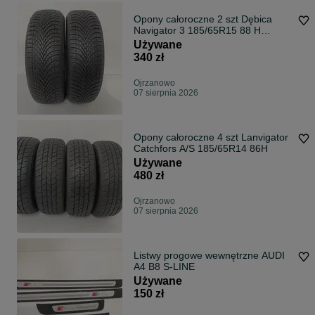
Opony całoroczne 2 szt Dębica
Navigator 3 185/65R15 88 H
wielosezonowe
Używane
340 zł
Ojrzanowo
07 sierpnia 2026
Opony całoroczne 4 szt Lanvigator
Catchfors A/S 185/65R14 86H
Używane
480 zł
Ojrzanowo
07 sierpnia 2026
Listwy progowe wewnętrzne AUDI
A4 B8 S-LINE
Używane
150 zł