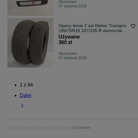
Ojrzanowo
07 sierpnia 2026
Opony letnie 2 szt Kleber Transpro
195/75R16 107/105 R wzmocnienie
(C)
Używane
360 zł
Ojrzanowo
07 sierpnia 2026
1
z
94
Dalej
Strona główna
Kujawsko-pomorskie
Ojrzanowo