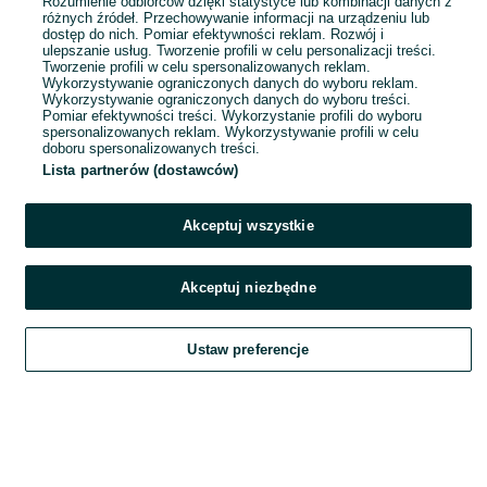
Rozumienie odbiorców dzięki statystyce lub kombinacji danych z
różnych źródeł. Przechowywanie informacji na urządzeniu lub
dostęp do nich. Pomiar efektywności reklam. Rozwój i
Smoląg
ulepszanie usług. Tworzenie profili w celu personalizacji treści.
15 lipca 2026
Tworzenie profili w celu spersonalizowanych reklam.
Wykorzystywanie ograniczonych danych do wyboru reklam.
Wykorzystywanie ograniczonych danych do wyboru treści.
Pomiar efektywności treści. Wykorzystanie profili do wyboru
spersonalizowanych reklam. Wykorzystywanie profili w celu
doboru spersonalizowanych treści.
Lista partnerów (dostawców)
Akceptuj wszystkie
Akceptuj niezbędne
Ustaw preferencje
Szukaj
Obserwujesz
Dodaj
Czat
Konto