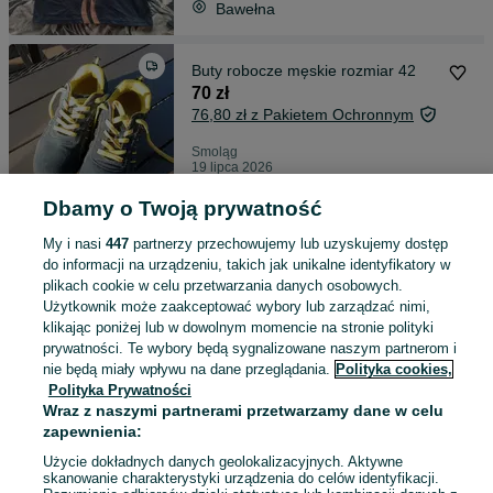
Bawełna
Buty robocze męskie rozmiar 42
70 zł
76,80 zł z Pakietem Ochronnym
Smoląg
19 lipca 2026
42
Dbamy o Twoją prywatność
My i nasi
447
partnerzy przechowujemy lub uzyskujemy dostęp
Rower trójkołowy dla dzieci
do informacji na urządzeniu, takich jak unikalne identyfikatory w
40 zł
plikach cookie w celu przetwarzania danych osobowych.
Użytkownik może zaakceptować wybory lub zarządzać nimi,
klikając poniżej lub w dowolnym momencie na stronie polityki
prywatności. Te wybory będą sygnalizowane naszym partnerom i
Smoląg
nie będą miały wpływu na dane przeglądania.
Polityka cookies,
19 lipca 2026
Polityka Prywatności
Wraz z naszymi partnerami przetwarzamy dane w celu
zapewnienia:
Wkrętarki sprawne bez baterii
Użycie dokładnych danych geolokalizacyjnych. Aktywne
15 zł
skanowanie charakterystyki urządzenia do celów identyfikacji.
19,60 zł z Pakietem Ochronnym