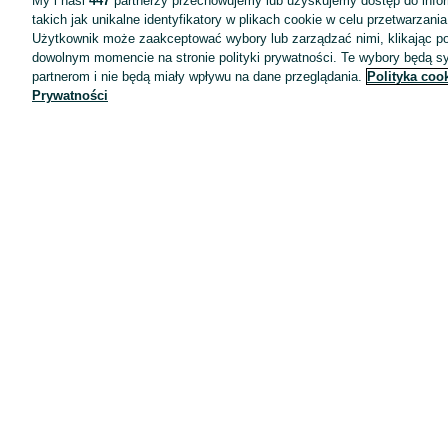
My i nasi
447
partnerzy przechowujemy lub uzyskujemy dostęp do infor
takich jak unikalne identyfikatory w plikach cookie w celu przetwarzan
Użytkownik może zaakceptować wybory lub zarządzać nimi, klikając po
dowolnym momencie na stronie polityki prywatności. Te wybory będą 
partnerom i nie będą miały wpływu na dane przeglądania.
Polityka coo
Prywatności
Aplikacje mobilne OLX.pl
Pomoc
Wyróżnione ogłoszenia
Oferta dla firm
Blog
Regulamin
Polityka prywatności
Reklama
Informacja o realizowanej strategii podatkowej