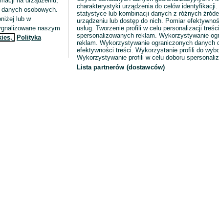
macji na urządzeniu,
charakterystyki urządzenia do celów identyfikacji
ia danych osobowych.
statystyce lub kombinacji danych z różnych źróde
niżej lub w
urządzeniu lub dostęp do nich. Pomiar efektywnoś
sygnalizowane naszym
usług. Tworzenie profili w celu personalizacji treści
spersonalizowanych reklam. Wykorzystywanie og
kies,
Polityka
reklam. Wykorzystywanie ograniczonych danych d
efektywności treści. Wykorzystanie profili do wy
Wykorzystywanie profili w celu doboru spersonali
Lista partnerów (dostawców)