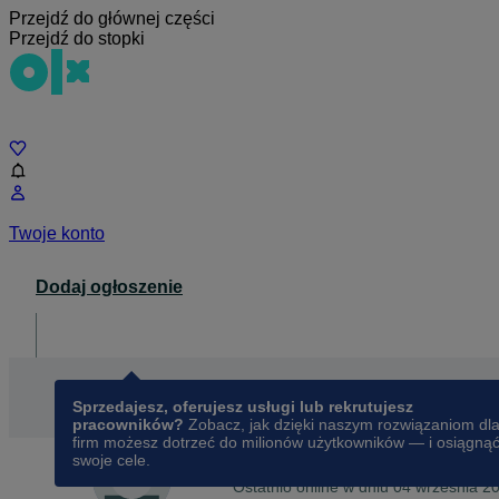
Przejdź do głównej części
Przejdź do stopki
Czat
Twoje konto
Dodaj ogłoszenie
Dla biznesu
opens in a new tab
Sprzedajesz, oferujesz usługi lub rekrutujesz
pracowników?
Zobacz, jak dzięki naszym rozwiązaniom dl
firm możesz dotrzeć do milionów użytkowników — i osiągną
swoje cele.
Na OLX od
maja 2019
Tetiana
Ostatnio online w dniu 04 września 2