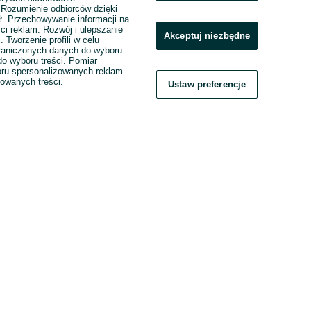
. Rozumienie odbiorców dzięki
ł. Przechowywanie informacji na
ci reklam. Rozwój i ulepszanie
Akceptuj niezbędne
. Tworzenie profili w celu
raniczonych danych do wyboru
o wyboru treści. Pomiar
boru spersonalizowanych reklam.
zowanych treści.
Ustaw preferencje