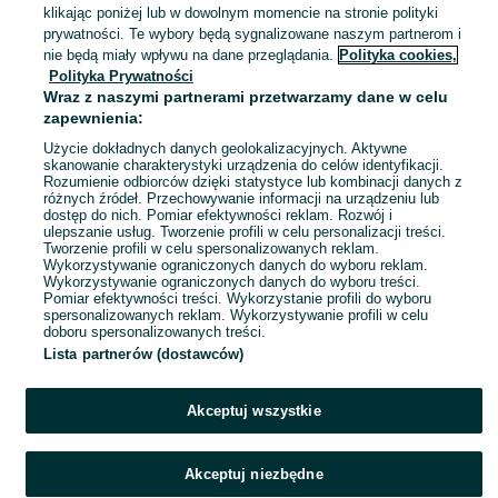
12 lipca 2026
klikając poniżej lub w dowolnym momencie na stronie polityki
XL / 42
Niebieski
prywatności. Te wybory będą sygnalizowane naszym partnerom i
Jeans (Denim)
nie będą miały wpływu na dane przeglądania.
Polityka cookies,
Polityka Prywatności
Wraz z naszymi partnerami przetwarzamy dane w celu
Jeansy Denim Co
zapewnienia:
20 zł
Użycie dokładnych danych geolokalizacyjnych. Aktywne
24,20 zł z Pakietem Ochronnym
skanowanie charakterystyki urządzenia do celów identyfikacji.
Rozumienie odbiorców dzięki statystyce lub kombinacji danych z
Ostrów Mazowiecka
różnych źródeł. Przechowywanie informacji na urządzeniu lub
12 lipca 2026
dostęp do nich. Pomiar efektywności reklam. Rozwój i
XL / 42
Niebieski
Denim Co
ulepszanie usług. Tworzenie profili w celu personalizacji treści.
Jeans (Denim)
Tworzenie profili w celu spersonalizowanych reklam.
Wykorzystywanie ograniczonych danych do wyboru reklam.
Wykorzystywanie ograniczonych danych do wyboru treści.
Pomiar efektywności treści. Wykorzystanie profili do wyboru
spersonalizowanych reklam. Wykorzystywanie profili w celu
doboru spersonalizowanych treści.
Lista partnerów (dostawców)
Akceptuj wszystkie
Akceptuj niezbędne