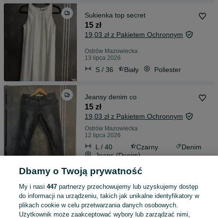
Sukienka top secret
15 zł
19,03 zł z Pakietem Ochronnym
Ostrów Mazowiecka
13 lipca 2026
S / 36
Biały
Poliester
Jeansy denim co
15 zł
19,03 zł z Pakietem Ochronnym
Ostrów Mazowiecka
12 lipca 2026
L / 40
Czarny
Denim
Jeans (Denim)
Dbamy o Twoją prywatność
Jeansy chill jeans
My i nasi
447
partnerzy przechowujemy lub uzyskujemy dostęp
15 zł
do informacji na urządzeniu, takich jak unikalne identyfikatory w
19,03 zł z Pakietem Ochronnym
plikach cookie w celu przetwarzania danych osobowych.
Użytkownik może zaakceptować wybory lub zarządzać nimi,
Ostrów Mazowiecka