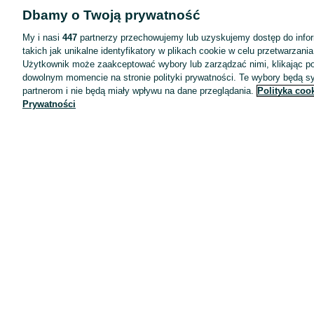
Dbamy o Twoją prywatność
Aplikacje mobilne OLX.pl
My i nasi
447
partnerzy przechowujemy lub uzyskujemy dostęp do infor
takich jak unikalne identyfikatory w plikach cookie w celu przetwarzan
Pomoc
Użytkownik może zaakceptować wybory lub zarządzać nimi, klikając po
Wyróżnione ogłoszenia
dowolnym momencie na stronie polityki prywatności. Te wybory będą 
partnerom i nie będą miały wpływu na dane przeglądania.
Polityka coo
Oferta dla firm
Prywatności
Blog
Regulamin
Polityka prywatności
Reklama
Informacja o realizowanej strategii podatkowej
Ustawienia plików cookie
Zasady bezpieczeństwa
Mapa kategorii
Mapa miejscowości
Mapa ministron