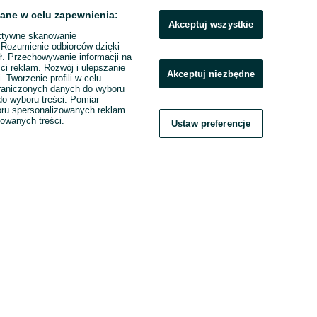
ane w celu zapewnienia:
Akceptuj wszystkie
ktywne skanowanie
. Rozumienie odbiorców dzięki
ł. Przechowywanie informacji na
ci reklam. Rozwój i ulepszanie
Akceptuj niezbędne
. Tworzenie profili w celu
raniczonych danych do wyboru
o wyboru treści. Pomiar
boru spersonalizowanych reklam.
zowanych treści.
Ustaw preferencje