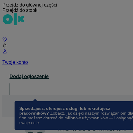
Przejdź do głównej części
Przejdź do stopki
Czat
Twoje konto
Dodaj ogłoszenie
Dla biznesu
opens in a new tab
Sprzedajesz, oferujesz usługi lub rekrutujesz
pracowników?
Zobacz, jak dzięki naszym rozwiązaniom dl
firm możesz dotrzeć do milionów użytkowników — i osiągną
swoje cele.
Na OLX od
lutego 2012
Marta
Ostatnio online w dniu 28 lipca 2026