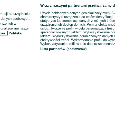
Wraz z naszymi partnerami przetwarzamy d
Użycie dokładnych danych geolokalizacyjnych. A
macji na urządzeniu,
charakterystyki urządzenia do celów identyfikacji
ia danych osobowych.
statystyce lub kombinacji danych z różnych źróde
niżej lub w
urządzeniu lub dostęp do nich. Pomiar efektywnoś
sygnalizowane naszym
usług. Tworzenie profili w celu personalizacji treści
spersonalizowanych reklam. Wykorzystywanie og
kies,
Polityka
reklam. Wykorzystywanie ograniczonych danych d
efektywności treści. Wykorzystanie profili do wy
Wykorzystywanie profili w celu doboru spersonali
Lista partnerów (dostawców)