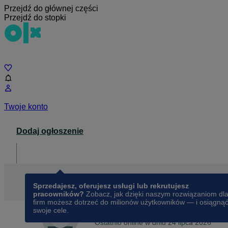
Przejdź do głównej części
Przejdź do stopki
Czat
Twoje konto
Dodaj ogłoszenie
Dla biznesu
opens in a new tab
Sprzedajesz, oferujesz usługi lub rekrutujesz
pracowników?
Zobacz, jak dzięki naszym rozwiązaniom dl
firm możesz dotrzeć do milionów użytkowników — i osiągną
swoje cele.
Na OLX od
stycznia 2012
Jola
Ostatnio online w dniu 24 lipca 2026