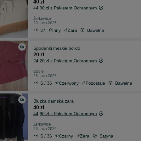
40 zł
44,90 zł z Pakietem Ochronnym
Żerkowice
28 lipca 2026
37
Inny
Zara
Bawełna
Spodenki męskie bordo
20 zł
24,20 zł z Pakietem Ochronnym
Opole
26 lipca 2026
S / 36
Czerwony
Pozostałe
Bawełna
Bluzka damska zara
40 zł
44,90 zł z Pakietem Ochronnym
Żerkowice
26 lipca 2026
S / 36
Czarny
Zara
Satyna