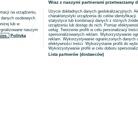
Wraz z naszymi partnerami przetwarzamy d
Użycie dokładnych danych geolokalizacyjnych. A
macji na urządzeniu,
charakterystyki urządzenia do celów identyfikacji
ia danych osobowych.
statystyce lub kombinacji danych z różnych źróde
niżej lub w
urządzeniu lub dostęp do nich. Pomiar efektywnoś
sygnalizowane naszym
usług. Tworzenie profili w celu personalizacji treści
spersonalizowanych reklam. Wykorzystywanie og
kies,
Polityka
reklam. Wykorzystywanie ograniczonych danych d
efektywności treści. Wykorzystanie profili do wy
Wykorzystywanie profili w celu doboru spersonali
Lista partnerów (dostawców)