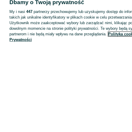
Dbamy o Twoją prywatność
Wyróżnione ogłoszenia
Oferta dla firm
My i nasi
447
partnerzy przechowujemy lub uzyskujemy dostęp do infor
takich jak unikalne identyfikatory w plikach cookie w celu przetwarzan
Blog
Użytkownik może zaakceptować wybory lub zarządzać nimi, klikając po
Regulamin
dowolnym momencie na stronie polityki prywatności. Te wybory będą 
partnerom i nie będą miały wpływu na dane przeglądania.
Polityka coo
Polityka prywatności
Prywatności
Reklama
Informacja o realizowanej strategii podatkowej
Ustawienia plików cookie
Zasady bezpieczeństwa
Mapa kategorii
Mapa miejscowości
Mapa ministron
Popularne wyszukiwania
Kariera
Pracodawcy na OLX