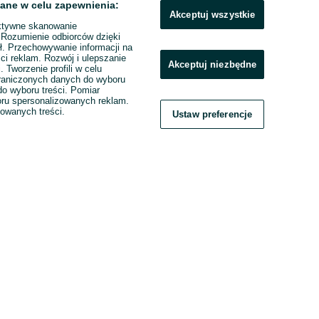
ane w celu zapewnienia:
Akceptuj wszystkie
ktywne skanowanie
. Rozumienie odbiorców dzięki
ł. Przechowywanie informacji na
ci reklam. Rozwój i ulepszanie
Akceptuj niezbędne
. Tworzenie profili w celu
raniczonych danych do wyboru
o wyboru treści. Pomiar
boru spersonalizowanych reklam.
zowanych treści.
Ustaw preferencje