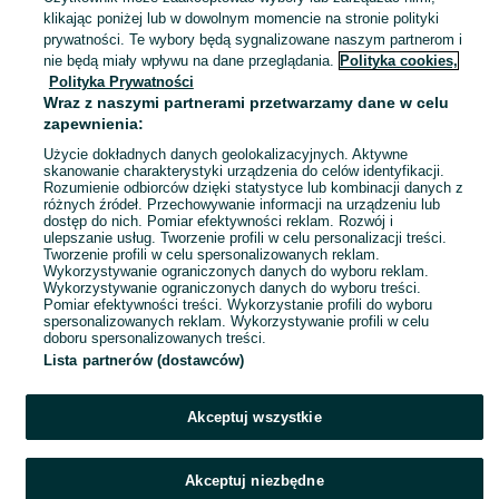
Budy Barcząckie
klikając poniżej lub w dowolnym momencie na stronie polityki
02 sierpnia 2026
prywatności. Te wybory będą sygnalizowane naszym partnerom i
nie będą miały wpływu na dane przeglądania.
Polityka cookies,
Polityka Prywatności
Sukienka 122-128
Wraz z naszymi partnerami przetwarzamy dane w celu
17,99 zł
zapewnienia:
22,12 zł z Pakietem Ochronnym
Użycie dokładnych danych geolokalizacyjnych. Aktywne
skanowanie charakterystyki urządzenia do celów identyfikacji.
Budy Barcząckie
Rozumienie odbiorców dzięki statystyce lub kombinacji danych z
02 sierpnia 2026
różnych źródeł. Przechowywanie informacji na urządzeniu lub
122
Szary
dostęp do nich. Pomiar efektywności reklam. Rozwój i
ulepszanie usług. Tworzenie profili w celu personalizacji treści.
Tworzenie profili w celu spersonalizowanych reklam.
Wykorzystywanie ograniczonych danych do wyboru reklam.
1
2
3
...
21
Wykorzystywanie ograniczonych danych do wyboru treści.
Pomiar efektywności treści. Wykorzystanie profili do wyboru
spersonalizowanych reklam. Wykorzystywanie profili w celu
doboru spersonalizowanych treści.
Lista partnerów (dostawców)
Akceptuj wszystkie
Akceptuj niezbędne