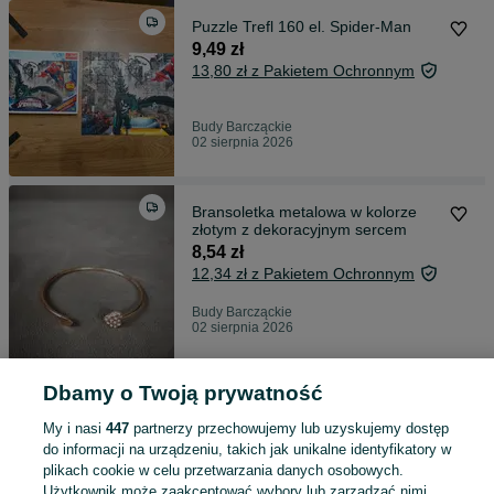
Puzzle Trefl 160 el. Spider-Man
9,49 zł
13,80 zł z Pakietem Ochronnym
Budy Barcząckie
02 sierpnia 2026
Bransoletka metalowa w kolorze
złotym z dekoracyjnym sercem
8,54 zł
12,34 zł z Pakietem Ochronnym
Budy Barcząckie
02 sierpnia 2026
Dbamy o Twoją prywatność
Instrukcja LEGO 60190 Arktyczny
ślizgacz
My i nasi
447
partnerzy przechowujemy lub uzyskujemy dostęp
2,50 zł
do informacji na urządzeniu, takich jak unikalne identyfikatory w
6,58 zł z Pakietem Ochronnym
plikach cookie w celu przetwarzania danych osobowych.
Użytkownik może zaakceptować wybory lub zarządzać nimi,