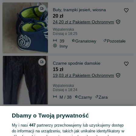
Buty, trampki jesień, wiosna
20 zł
24,20 zł z Pakietem Ochronnym
Wypaleniska
Dzisiaj o 18:25
39
Granatowy
Pozostałe
Inny
Czarne spodnie damskie
15 zł
19,03 zł z Pakietem Ochronnym
Wypaleniska
Dzisiaj o 18:24
M / 38
Czarny
Zara
Piękna granatowa sukienka w białe
Dbamy o Twoją prywatność
kropki
20 zł
My i nasi
447
partnerzy przechowujemy lub uzyskujemy dostęp
do informacji na urządzeniu, takich jak unikalne identyfikatory w
24,20 zł z Pakietem Ochronnym