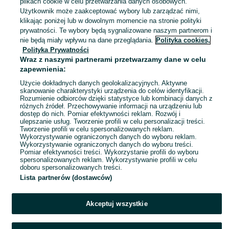
plikach cookie w celu przetwarzania danych osobowych.
Bydgoszcz
Użytkownik może zaakceptować wybory lub zarządzać nimi,
Dzisiaj o 18:24
klikając poniżej lub w dowolnym momencie na stronie polityki
S / 36
Granatowy
prywatności. Te wybory będą sygnalizowane naszym partnerom i
nie będą miały wpływu na dane przeglądania.
Polityka cookies,
Polityka Prywatności
Elegancka czerwona sukienka
Wraz z naszymi partnerami przetwarzamy dane w celu
20 zł
zapewnienia:
24,20 zł z Pakietem Ochronnym
Użycie dokładnych danych geolokalizacyjnych. Aktywne
skanowanie charakterystyki urządzenia do celów identyfikacji.
Wypaleniska
Dzisiaj o 18:24
Rozumienie odbiorców dzięki statystyce lub kombinacji danych z
różnych źródeł. Przechowywanie informacji na urządzeniu lub
S / 36
Czerwony
dostęp do nich. Pomiar efektywności reklam. Rozwój i
ulepszanie usług. Tworzenie profili w celu personalizacji treści.
Tworzenie profili w celu spersonalizowanych reklam.
Wykorzystywanie ograniczonych danych do wyboru reklam.
1
2
3
...
11
Wykorzystywanie ograniczonych danych do wyboru treści.
Pomiar efektywności treści. Wykorzystanie profili do wyboru
spersonalizowanych reklam. Wykorzystywanie profili w celu
doboru spersonalizowanych treści.
Lista partnerów (dostawców)
Akceptuj wszystkie