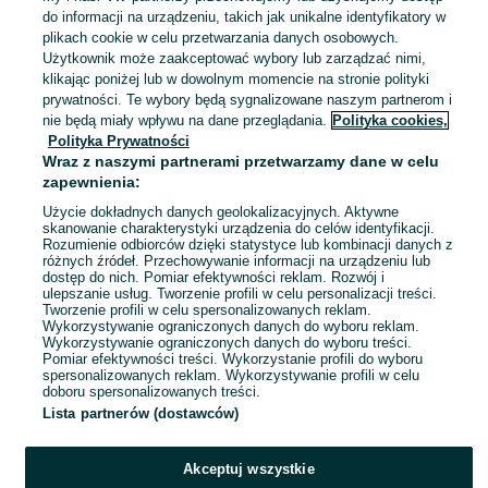
43,37 zł z Pakietem Ochronnym
do informacji na urządzeniu, takich jak unikalne identyfikatory w
plikach cookie w celu przetwarzania danych osobowych.
Użytkownik może zaakceptować wybory lub zarządzać nimi,
Kowalowa
klikając poniżej lub w dowolnym momencie na stronie polityki
19 lipca 2026
prywatności. Te wybory będą sygnalizowane naszym partnerom i
nie będą miały wpływu na dane przeglądania.
Polityka cookies,
Polityka Prywatności
Kobiety badaczki czempionki
Wraz z naszymi partnerami przetwarzamy dane w celu
awanturnice Joanna Kończak
zapewnienia:
15 zł
18,53 zł z Pakietem Ochronnym
Użycie dokładnych danych geolokalizacyjnych. Aktywne
skanowanie charakterystyki urządzenia do celów identyfikacji.
Rozumienie odbiorców dzięki statystyce lub kombinacji danych z
Kowalowa
różnych źródeł. Przechowywanie informacji na urządzeniu lub
17 lipca 2026
dostęp do nich. Pomiar efektywności reklam. Rozwój i
ulepszanie usług. Tworzenie profili w celu personalizacji treści.
Tworzenie profili w celu spersonalizowanych reklam.
Wykorzystywanie ograniczonych danych do wyboru reklam.
1
2
Wykorzystywanie ograniczonych danych do wyboru treści.
Pomiar efektywności treści. Wykorzystanie profili do wyboru
spersonalizowanych reklam. Wykorzystywanie profili w celu
doboru spersonalizowanych treści.
Lista partnerów (dostawców)
Akceptuj wszystkie