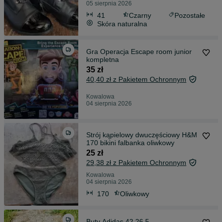
05 sierpnia 2026
41
Czarny
Pozostałe
Skóra naturalna
Gra Operacja Escape room junior
kompletna
35 zł
40,40 zł z Pakietem Ochronnym
Kowalowa
04 sierpnia 2026
Strój kąpielowy dwuczęściowy H&M
170 bikini falbanka oliwkowy
25 zł
29,38 zł z Pakietem Ochronnym
Kowalowa
04 sierpnia 2026
170
Oliwkowy
Buty Adidas 42 26.5