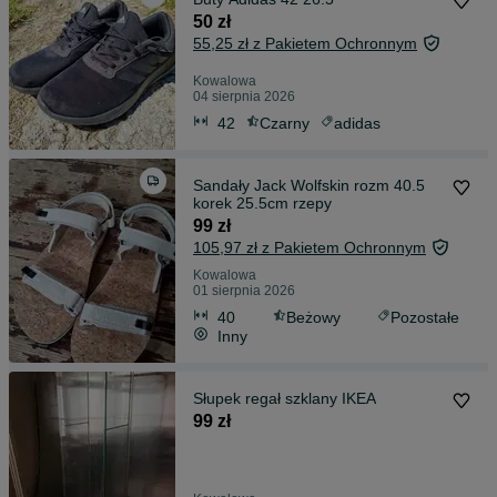
50 zł
55,25 zł z Pakietem Ochronnym
Kowalowa
04 sierpnia 2026
42
Czarny
adidas
Sandały Jack Wolfskin rozm 40.5
korek 25.5cm rzepy
99 zł
105,97 zł z Pakietem Ochronnym
Kowalowa
01 sierpnia 2026
40
Beżowy
Pozostałe
Inny
Słupek regał szklany IKEA
99 zł