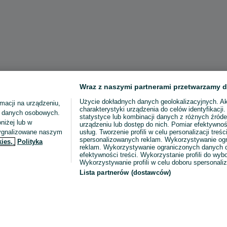
Wraz z naszymi partnerami przetwarzamy d
Użycie dokładnych danych geolokalizacyjnych. A
macji na urządzeniu,
charakterystyki urządzenia do celów identyfikacji
ia danych osobowych.
statystyce lub kombinacji danych z różnych źróde
niżej lub w
urządzeniu lub dostęp do nich. Pomiar efektywnoś
sygnalizowane naszym
usług. Tworzenie profili w celu personalizacji treści
spersonalizowanych reklam. Wykorzystywanie og
kies,
Polityka
reklam. Wykorzystywanie ograniczonych danych d
efektywności treści. Wykorzystanie profili do wy
Wykorzystywanie profili w celu doboru spersonali
Lista partnerów (dostawców)