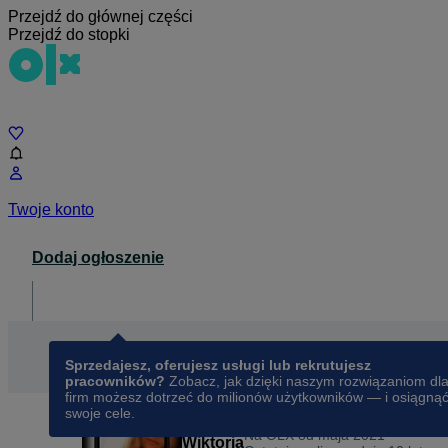
Przejdź do głównej części
Przejdź do stopki
Czat
Twoje konto
Dodaj ogłoszenie
Dla biznesu
opens in a new tab
Sprzedajesz, oferujesz usługi lub rekrutujesz
pracowników?
Zobacz, jak dzięki naszym rozwiązaniom dl
firm możesz dotrzeć do milionów użytkowników — i osiągną
swoje cele.
Na OLX od
maja 2021
Wiktoria