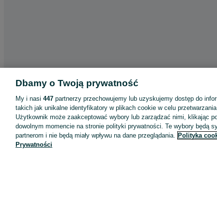
Dbamy o Twoją prywatność
My i nasi
447
partnerzy przechowujemy lub uzyskujemy dostęp do infor
takich jak unikalne identyfikatory w plikach cookie w celu przetwarzan
Użytkownik może zaakceptować wybory lub zarządzać nimi, klikając po
Aplikacje mobilne OLX.pl
dowolnym momencie na stronie polityki prywatności. Te wybory będą 
partnerom i nie będą miały wpływu na dane przeglądania.
Polityka coo
Pomoc
Prywatności
Wyróżnione ogłoszenia
Oferta dla firm
Blog
Regulamin
Polityka prywatności