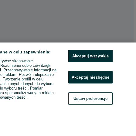
ane w celu zapewnienia:
Akceptuj wszystkie
ktywne skanowanie
. Rozumienie odbiorców dzięki
ł. Przechowywanie informacji na
ci reklam. Rozwój i ulepszanie
Akceptuj niezbędne
. Tworzenie profili w celu
raniczonych danych do wyboru
o wyboru treści. Pomiar
boru spersonalizowanych reklam.
zowanych treści.
Ustaw preferencje