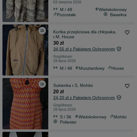
03 sierpnia 2026
M / 48
Wielokolorowy
Pozostałe
Bawełna
Kurtka przejściowa dla chłopaka,
r.M, House
30 zł
34,55 zł z Pakietem Ochronnym
Gogółkowo
28 lipca 2026
M / 48
Musztardowy
House
Sukienka r.S, Mohito
20 zł
24,20 zł z Pakietem Ochronnym
Gogółkowo
28 lipca 2026
S / 36
Wielokolorowy
Mohito
Poliester