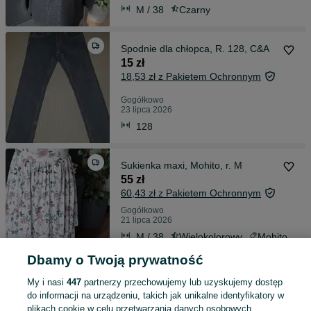
M / 38
Czarny
Spodnie dla chłopca, R. 128, C&A
15 zł
18,53 zł z Pakietem Ochronnym
Gogółkowo
23 lipca 2026
128
Sukienka maxi, Mohito, r. M
55 zł
60,43 zł z Pakietem Ochronnym
Gogółkowo
21 lipca 2026
M / 38
Wielokolorowy
Mohito
Inny
Dbamy o Twoją prywatność
My i nasi
447
partnerzy przechowujemy lub uzyskujemy dostęp
Spodnie dla chłopca, R. 10
do informacji na urządzeniu, takich jak unikalne identyfikatory w
22 zł
plikach cookie w celu przetwarzania danych osobowych.