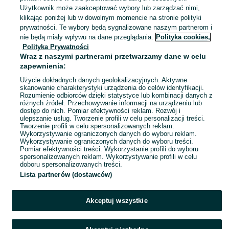
25,77 zł z Pakietem Ochronnym
Użytkownik może zaakceptować wybory lub zarządzać nimi,
klikając poniżej lub w dowolnym momencie na stronie polityki
Gogółkowo
prywatności. Te wybory będą sygnalizowane naszym partnerom i
18 lipca 2026
nie będą miały wpływu na dane przeglądania.
Polityka cookies,
140
Niebieski
Polityka Prywatności
Wraz z naszymi partnerami przetwarzamy dane w celu
zapewnienia:
Kurteczka, R. 38
25 zł
Użycie dokładnych danych geolokalizacyjnych. Aktywne
skanowanie charakterystyki urządzenia do celów identyfikacji.
29,38 zł z Pakietem Ochronnym
Rozumienie odbiorców dzięki statystyce lub kombinacji danych z
różnych źródeł. Przechowywanie informacji na urządzeniu lub
Gogółkowo
dostęp do nich. Pomiar efektywności reklam. Rozwój i
13 lipca 2026
ulepszanie usług. Tworzenie profili w celu personalizacji treści.
M / 38
Niebieski
Tworzenie profili w celu spersonalizowanych reklam.
Wykorzystywanie ograniczonych danych do wyboru reklam.
Wykorzystywanie ograniczonych danych do wyboru treści.
Pomiar efektywności treści. Wykorzystanie profili do wyboru
spersonalizowanych reklam. Wykorzystywanie profili w celu
doboru spersonalizowanych treści.
Lista partnerów (dostawców)
Akceptuj wszystkie