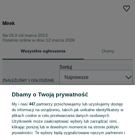
Mirek
Na OLX od
marca 2013
Ostatnio online w dniu 12 marca 2026
Wszystkie ogłoszenia
Oceny
Sortuj
ZNALEŹLIŚMY 1 OGŁOSZENIE
Dbamy o Twoją prywatność
My i nasi
447
partnerzy przechowujemy lub uzyskujemy dostęp
Kwiaty, dekoracje ślubne
do informacji na urządzeniu, takich jak unikalne identyfikatory w
1 500 zł
plikach cookie w celu przetwarzania danych osobowych.
1 550 zł z Pakietem Ochronnym
Użytkownik może zaakceptować wybory lub zarządzać nimi,
klikając poniżej lub w dowolnym momencie na stronie polityki
Rzeszów
prywatności. Te wybory będą sygnalizowane naszym partnerom i