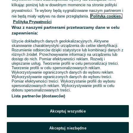
Warszawa, Ochota
klikając poniżej lub w dowolnym momencie na stronie polityki
04 sierpnia 2026
prywatności. Te wybory będą sygnalizowane naszym partnerom i
nie będą miały wpływu na dane przeglądania.
Polityka cookies,
Polityka Prywatności
Cisnieniomierz Beurer Medical
Wraz z naszymi partnerami przetwarzamy dane w celu
Nowy
zapewnienia:
85 zł
Użycie dokładnych danych geolokalizacyjnych. Aktywne
skanowanie charakterystyki urządzenia do celów identyfikacji.
Rozumienie odbiorców dzięki statystyce lub kombinacji danych z
Warszawa, Bemowo
różnych źródeł. Przechowywanie informacji na urządzeniu lub
04 sierpnia 2026
dostęp do nich. Pomiar efektywności reklam. Rozwój i
ulepszanie usług. Tworzenie profili w celu personalizacji treści.
Tworzenie profili w celu spersonalizowanych reklam.
Wykorzystywanie ograniczonych danych do wyboru reklam.
1
2
Wykorzystywanie ograniczonych danych do wyboru treści.
Pomiar efektywności treści. Wykorzystanie profili do wyboru
spersonalizowanych reklam. Wykorzystywanie profili w celu
doboru spersonalizowanych treści.
Lista partnerów (dostawców)
Akceptuj wszystkie
Akceptuj niezbędne