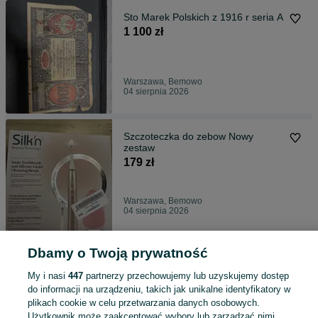
Sto Marek Polskich z 1916 r seria A
1 100 zł
Warszawa, Bemowo
04 sierpnia 2026
Szczoteczka do zebow Nowy
zestaw
179 zł
Warszawa, Bemowo
04 sierpnia 2026
Dbamy o Twoją prywatność
Kosz do pizzy do Philips HD 9953
Air Fryer Ovi Smart
My i nasi
447
partnerzy przechowujemy lub uzyskujemy dostęp
29 zł
do informacji na urządzeniu, takich jak unikalne identyfikatory w
plikach cookie w celu przetwarzania danych osobowych.
Użytkownik może zaakceptować wybory lub zarządzać nimi,