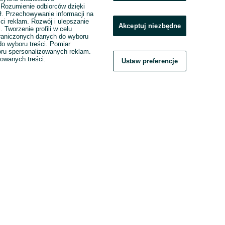
. Rozumienie odbiorców dzięki
ł. Przechowywanie informacji na
ci reklam. Rozwój i ulepszanie
Akceptuj niezbędne
. Tworzenie profili w celu
raniczonych danych do wyboru
o wyboru treści. Pomiar
boru spersonalizowanych reklam.
zowanych treści.
Ustaw preferencje