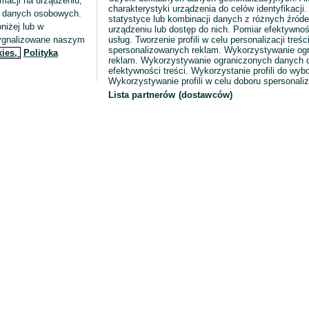
macji na urządzeniu,
charakterystyki urządzenia do celów identyfikacji
ia danych osobowych.
statystyce lub kombinacji danych z różnych źróde
niżej lub w
urządzeniu lub dostęp do nich. Pomiar efektywnoś
sygnalizowane naszym
usług. Tworzenie profili w celu personalizacji treści
spersonalizowanych reklam. Wykorzystywanie og
kies,
Polityka
reklam. Wykorzystywanie ograniczonych danych d
efektywności treści. Wykorzystanie profili do wy
Wykorzystywanie profili w celu doboru spersonali
Lista partnerów (dostawców)