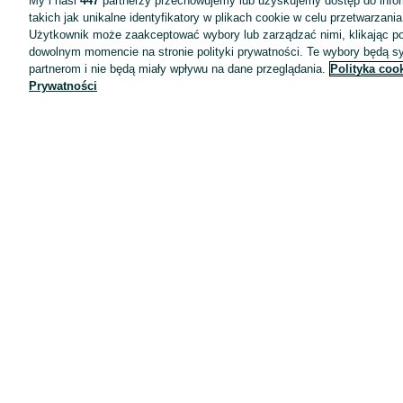
My i nasi
447
partnerzy przechowujemy lub uzyskujemy dostęp do infor
takich jak unikalne identyfikatory w plikach cookie w celu przetwarzan
Użytkownik może zaakceptować wybory lub zarządzać nimi, klikając po
dowolnym momencie na stronie polityki prywatności. Te wybory będą 
partnerom i nie będą miały wpływu na dane przeglądania.
Polityka coo
Prywatności
Aplikacje mobilne OLX.pl
Pomoc
Wyróżnione ogłoszenia
Oferta dla firm
Blog
Regulamin
Polityka prywatności
Reklama
Informacja o realizowanej strategii podatkowej