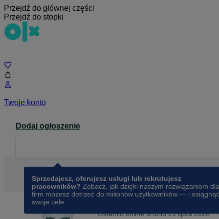
Przejdź do głównej części
Przejdź do stopki
Czat
Twoje konto
Dodaj ogłoszenie
Dla biznesu
opens in a new tab
Sprzedajesz, oferujesz usługi lub rekrutujesz
pracowników?
Zobacz, jak dzięki naszym rozwiązaniom dl
firm możesz dotrzeć do milionów użytkowników — i osiągną
swoje cele.
Na OLX od
lutego 2013
Marek
Ostatnio online w dniu 21 lipca 2026