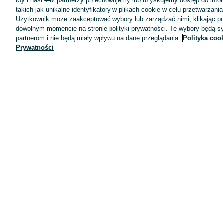
My i nasi
447
partnerzy przechowujemy lub uzyskujemy dostęp do infor
takich jak unikalne identyfikatory w plikach cookie w celu przetwarzan
Użytkownik może zaakceptować wybory lub zarządzać nimi, klikając po
dowolnym momencie na stronie polityki prywatności. Te wybory będą 
partnerom i nie będą miały wpływu na dane przeglądania.
Polityka coo
Prywatności