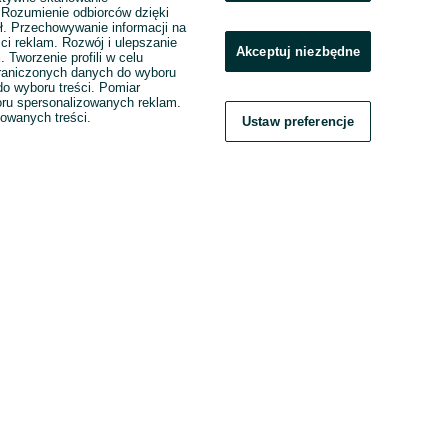
. Rozumienie odbiorców dzięki
ł. Przechowywanie informacji na
ci reklam. Rozwój i ulepszanie
Akceptuj niezbędne
. Tworzenie profili w celu
raniczonych danych do wyboru
o wyboru treści. Pomiar
boru spersonalizowanych reklam.
zowanych treści.
Ustaw preferencje