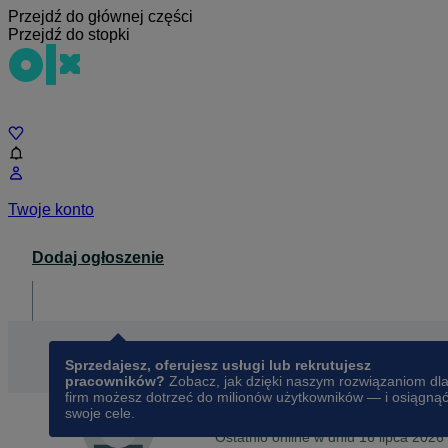
Przejdź do głównej części
Przejdź do stopki
Czat
Twoje konto
Dodaj ogłoszenie
Dla biznesu
opens in a new tab
Sprzedajesz, oferujesz usługi lub rekrutujesz
pracowników?
Zobacz, jak dzięki naszym rozwiązaniom dl
firm możesz dotrzeć do milionów użytkowników — i osiągną
swoje cele.
Na OLX od
lutego 2013
Justyna
Ostatnio online w dniu 16 lipca 2026