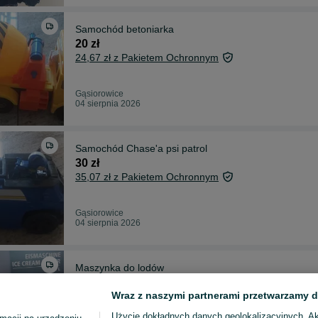
Samochód betoniarka
20 zł
24,67 zł z Pakietem Ochronnym
Gąsiorowice
04 sierpnia 2026
Samochód Chase'a psi patrol
30 zł
35,07 zł z Pakietem Ochronnym
Gąsiorowice
04 sierpnia 2026
Maszynka do lodów
80 zł
Wraz z naszymi partnerami przetwarzamy d
87,19 zł z Pakietem Ochronnym
Użycie dokładnych danych geolokalizacyjnych. A