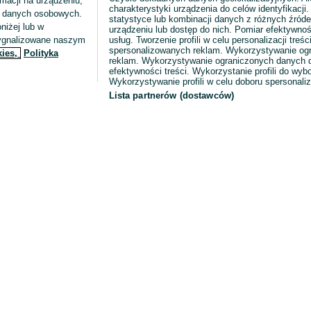
macji na urządzeniu,
charakterystyki urządzenia do celów identyfikacji
ia danych osobowych.
Gąsiorowice
statystyce lub kombinacji danych z różnych źróde
30 lipca 2026
niżej lub w
urządzeniu lub dostęp do nich. Pomiar efektywnoś
sygnalizowane naszym
usług. Tworzenie profili w celu personalizacji treści
spersonalizowanych reklam. Wykorzystywanie og
kies,
Polityka
reklam. Wykorzystywanie ograniczonych danych d
Krem na dzień i na noc
efektywności treści. Wykorzystanie profili do wy
22 zł
Wykorzystywanie profili w celu doboru spersonali
26,27 zł z Pakietem Ochronnym
Lista partnerów (dostawców)
Gąsiorowice
30 lipca 2026
Sukienka dla dziewczynki
15 zł
18,53 zł z Pakietem Ochronnym
Gąsiorowice
27 lipca 2026
134
Czerwony
Klocki plastikowe