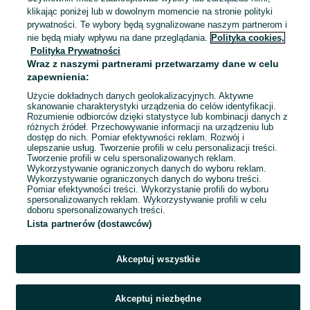
Antoniów
klikając poniżej lub w dowolnym momencie na stronie polityki
14 lipca 2026
prywatności. Te wybory będą sygnalizowane naszym partnerom i
nie będą miały wpływu na dane przeglądania.
Polityka cookies,
Polityka Prywatności
Bluza z zamkiem
Wraz z naszymi partnerami przetwarzamy dane w celu
14 zł
zapewnienia:
17,99 zł z Pakietem Ochronnym
Użycie dokładnych danych geolokalizacyjnych. Aktywne
skanowanie charakterystyki urządzenia do celów identyfikacji.
Poznań, Jeżyce
Rozumienie odbiorców dzięki statystyce lub kombinacji danych z
10 lipca 2026
różnych źródeł. Przechowywanie informacji na urządzeniu lub
74
Brązowy
dostęp do nich. Pomiar efektywności reklam. Rozwój i
ulepszanie usług. Tworzenie profili w celu personalizacji treści.
Tworzenie profili w celu spersonalizowanych reklam.
Wykorzystywanie ograniczonych danych do wyboru reklam.
1
2
3
Wykorzystywanie ograniczonych danych do wyboru treści.
Pomiar efektywności treści. Wykorzystanie profili do wyboru
spersonalizowanych reklam. Wykorzystywanie profili w celu
doboru spersonalizowanych treści.
Lista partnerów (dostawców)
Akceptuj wszystkie
Akceptuj niezbędne