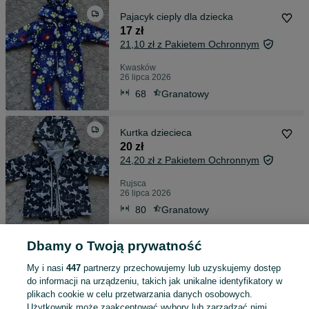
Pajacyk cieply dla dziecka
17 zł
21,10 zł z Pakietem Ochronnym
Kwasków
26 lipca 2026
68
Granatowy
Kurtka dziecieca
20 zł
24,20 zł z Pakietem Ochronnym
Rujsca
26 lipca 2026
80
Granatowy
Dbamy o Twoją prywatność
Figurka Kinder star wars
5 zł
My i nasi
447
partnerzy przechowujemy lub uzyskujemy dostęp
9,16 zł z Pakietem Ochronnym
do informacji na urządzeniu, takich jak unikalne identyfikatory w
plikach cookie w celu przetwarzania danych osobowych.
Użytkownik może zaakceptować wybory lub zarządzać nimi,