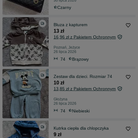
30 lipca 2026
Czarny
Bluza z kapturem
13 zł
16,96 zł z Pakietem Ochronnym
Poznań, Jeżyce
26 lipca 2026
74
Brązowy
Zestaw dla dzieci. Rozmiar 74
10 zł
13,85 zł z Pakietem Ochronnym
Głożyna
26 lipca 2026
74
Niebieski
Kutrka ciepła dla chlopczyka
9 zł