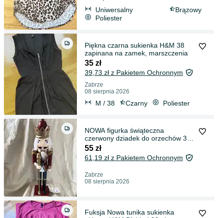
Uniwersalny
Brązowy
Poliester
Piękna czarna sukienka H&M 38
zapinana na zamek, marszczenia
35 zł
39,73 zł z Pakietem Ochronnym
Zabrze
08 sierpnia 2026
M / 38
Czarny
Poliester
NOWA figurka świąteczna
czerwony dziadek do orzechów 38
cm drewno
55 zł
61,19 zł z Pakietem Ochronnym
Zabrze
08 sierpnia 2026
Fuksja Nowa tunika sukienka