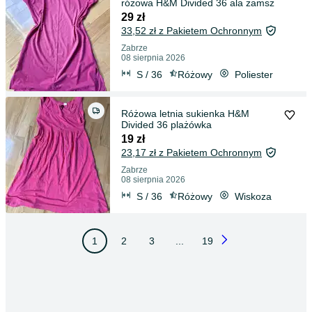
różowa H&M Divided 36 ala zamsz
29 zł
33,52 zł z Pakietem Ochronnym
Zabrze
08 sierpnia 2026
S / 36
Różowy
Poliester
Różowa letnia sukienka H&M
Divided 36 plażówka
19 zł
23,17 zł z Pakietem Ochronnym
Zabrze
08 sierpnia 2026
S / 36
Różowy
Wiskoza
1
2
3
...
19