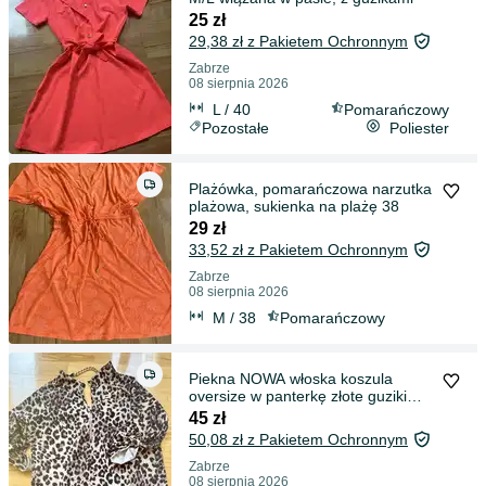
25 zł
29,38 zł z Pakietem Ochronnym
Zabrze
08 sierpnia 2026
L / 40
Pomarańczowy
Pozostałe
Poliester
Plażówka, pomarańczowa narzutka
plażowa, sukienka na plażę 38
29 zł
33,52 zł z Pakietem Ochronnym
Zabrze
08 sierpnia 2026
M / 38
Pomarańczowy
Piekna NOWA włoska koszula
oversize w panterkę złote guziki
łańcuszek
45 zł
50,08 zł z Pakietem Ochronnym
Zabrze
08 sierpnia 2026