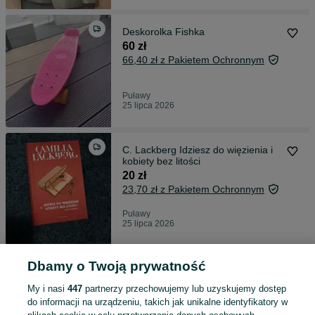
Deskorolka Fishka
60 zł
66,40 zł z Pakietem Ochronnym
Puławy
25 lipca 2026
C. Lackberg Idziesz do więzienia i
kobiety bez litości
20 zł
23,70 zł z Pakietem Ochronnym
Puławy
25 lipca 2026
Dbamy o Twoją prywatność
Konfetti. Monika Kłos
19 zł
My i nasi
447
partnerzy przechowujemy lub uzyskujemy dostęp
22,67 zł z Pakietem Ochronnym
do informacji na urządzeniu, takich jak unikalne identyfikatory w