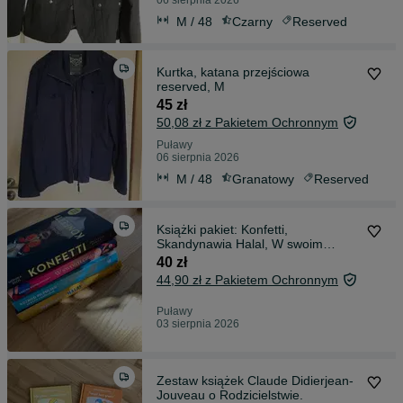
06 sierpnia 2026
M / 48
Czarny
Reserved
Kurtka, katana przejściowa
reserved, M
45 zł
50,08 zł z Pakietem Ochronnym
Puławy
06 sierpnia 2026
M / 48
Granatowy
Reserved
Książki pakiet: Konfetti,
Skandynawia Halal, W swoim
czasie, Rozwód
40 zł
44,90 zł z Pakietem Ochronnym
Puławy
03 sierpnia 2026
Zestaw książek Claude Didierjean-
Jouveau o Rodzicielstwie.