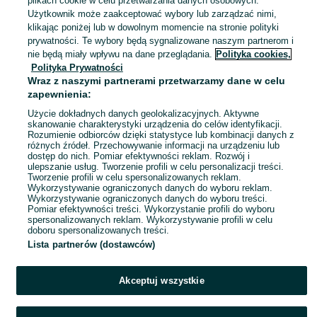
plikach cookie w celu przetwarzania danych osobowych.
Użytkownik może zaakceptować wybory lub zarządzać nimi,
Puławy
klikając poniżej lub w dowolnym momencie na stronie polityki
24 lipca 2026
prywatności. Te wybory będą sygnalizowane naszym partnerom i
nie będą miały wpływu na dane przeglądania.
Polityka cookies,
Polityka Prywatności
Klatka kennelowa
Wraz z naszymi partnerami przetwarzamy dane w celu
200 zł
zapewnienia:
Użycie dokładnych danych geolokalizacyjnych. Aktywne
skanowanie charakterystyki urządzenia do celów identyfikacji.
Rozumienie odbiorców dzięki statystyce lub kombinacji danych z
Puławy
różnych źródeł. Przechowywanie informacji na urządzeniu lub
24 lipca 2026
dostęp do nich. Pomiar efektywności reklam. Rozwój i
ulepszanie usług. Tworzenie profili w celu personalizacji treści.
Tworzenie profili w celu spersonalizowanych reklam.
Wykorzystywanie ograniczonych danych do wyboru reklam.
1
2
3
Wykorzystywanie ograniczonych danych do wyboru treści.
Pomiar efektywności treści. Wykorzystanie profili do wyboru
spersonalizowanych reklam. Wykorzystywanie profili w celu
doboru spersonalizowanych treści.
Lista partnerów (dostawców)
Akceptuj wszystkie