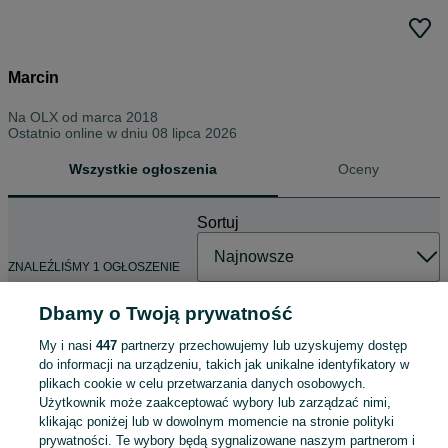
Marcin
Na OLX od
marca 2018
Ostatnio online w dniu 08 lipca 2026
Wszystkie ogłoszenia
Oceny
Sortuj
ZNALEŹLIŚMY 1 OGŁOSZENIE
Dbamy o Twoją prywatność
My i nasi
447
partnerzy przechowujemy lub uzyskujemy dostęp
Władysław Pasikowski, "Ja ,
do informacji na urządzeniu, takich jak unikalne identyfikatory w
Gelerth".
plikach cookie w celu przetwarzania danych osobowych.
220 zł
Użytkownik może zaakceptować wybory lub zarządzać nimi,
klikając poniżej lub w dowolnym momencie na stronie polityki
prywatności. Te wybory będą sygnalizowane naszym partnerom i