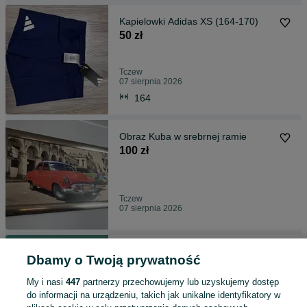
Kapielowki Adidas XS (164-170)
50 zł
Tczew
07 sierpnia 2026
164
Obraz Kuba w srebrnej ramie
100 zł
Tczew
07 sierpnia 2026
NELLI BLU kapcie dzieciece rozm
Dbamy o Twoją prywatność
21
10 zł
My i nasi
447
partnerzy przechowujemy lub uzyskujemy dostęp
13,35 zł z Pakietem Ochronnym
do informacji na urządzeniu, takich jak unikalne identyfikatory w