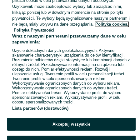
Tczew
plikach cookie w celu przetwarzania danych osobowych.
06 sierpnia 2026
Użytkownik może zaakceptować wybory lub zarządzać nimi,
21
Pozostałe
Inny
klikając poniżej lub w dowolnym momencie na stronie polityki
prywatności. Te wybory będą sygnalizowane naszym partnerom i
nie będą miały wpływu na dane przeglądania.
Polityka cookies,
Buty Venezia roz. 38 czarne
Polityka Prywatności
40 zł
Wraz z naszymi partnerami przetwarzamy dane w celu
zapewnienia:
44,90 zł z Pakietem Ochronnym
Tczew
Użycie dokładnych danych geolokalizacyjnych. Aktywne
06 sierpnia 2026
skanowanie charakterystyki urządzenia do celów identyfikacji.
Rozumienie odbiorców dzięki statystyce lub kombinacji danych z
38
Czarny
Pozostałe
różnych źródeł. Przechowywanie informacji na urządzeniu lub
Inny
dostęp do nich. Pomiar efektywności reklam. Rozwój i
ulepszanie usług. Tworzenie profili w celu personalizacji treści.
Tworzenie profili w celu spersonalizowanych reklam.
Wykorzystywanie ograniczonych danych do wyboru reklam.
1
2
3
...
9
Wykorzystywanie ograniczonych danych do wyboru treści.
Pomiar efektywności treści. Wykorzystanie profili do wyboru
spersonalizowanych reklam. Wykorzystywanie profili w celu
doboru spersonalizowanych treści.
Lista partnerów (dostawców)
Akceptuj wszystkie