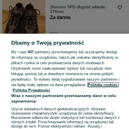
Shimano SPD długość wkładki
278mm
Za darmo
Nysa
18 lipca 2026
Dbamy o Twoją prywatność
My i nasi
447
partnerzy przechowujemy lub uzyskujemy dostęp
Deski na ogrodzenie rancho,
do informacji na urządzeniu, takich jak unikalne identyfikatory w
ranczo
plikach cookie w celu przetwarzania danych osobowych.
5 zł
Użytkownik może zaakceptować wybory lub zarządzać nimi,
klikając poniżej lub w dowolnym momencie na stronie polityki
prywatności. Te wybory będą sygnalizowane naszym partnerom i
Nysa
nie będą miały wpływu na dane przeglądania.
Polityka cookies,
08 lipca 2026
Polityka Prywatności
Wraz z naszymi partnerami przetwarzamy dane w celu
zapewnienia:
Łaty 40 x 50 1 mb łaty 2.60zł
Użycie dokładnych danych geolokalizacyjnych. Aktywne
2,60 zł
skanowanie charakterystyki urządzenia do celów identyfikacji.
Rozumienie odbiorców dzięki statystyce lub kombinacji danych z
różnych źródeł. Przechowywanie informacji na urządzeniu lub
dostęp do nich. Pomiar efektywności reklam. Rozwój i